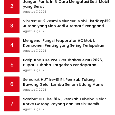
Jangan Panik, Ini 5 Cara Mengatasi Setir Mobil
2
yang Berat
Agustus 7, 2026
VinFast VF 2 Resmi Meluncur, Mobil Listrik Rp129
3
Jutaan yang Siap Jadi Alternatif Pengganti
Motor
Agustus 7, 2026
Mengenal Fungsi Evaporator AC Mobil,
4
Komponen Penting yang Sering Terlupakan
Agustus 7, 2026
Paripurna KUA PPAS Perubahan APBD 2026,
5
Bupati Tubaba Targetkan Pendapatan
Daerah Rp820,3 Miliar
Agustus 7, 2026
Semarak HUT ke-81 RI, Pemkab Tulang
6
Bawang Gelar Lomba Senam Udang Manis
Agustus 7, 2026
Sambut HUT ke-81 RI, Pemkab Tubaba Gelar
7
Korve Gotong Royong dan Bersih-Bersih
Serentak
Agustus 7, 2026