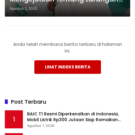
Habib Rizieq untuk Umrah
Agustus 2, 2023
Anda telah membaca berita terbaru di halaman
ini.
LIHAT INDEKS BERITA
Post Terbaru
BAIC T1 Resmi Diperkenalkan di Indonesia,
1
Mobil Listrik Rp300 Jutaan Siap Ramaikan
Pasar EV
Agustus 7, 2026