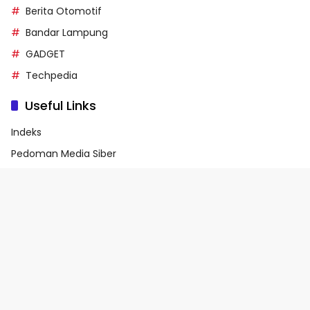
Berita Otomotif
Bandar Lampung
GADGET
Techpedia
Useful Links
Indeks
Pedoman Media Siber
Privacy Policy
Terms of Service
© 2026 - Media90.id | Powered by danar.id