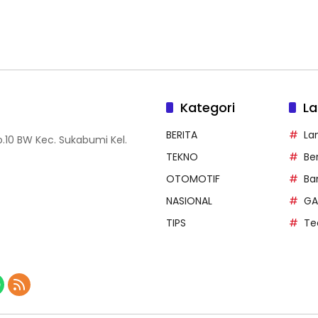
Kategori
La
BERITA
La
.10 BW Kec. Sukabumi Kel.
TEKNO
Be
OTOMOTIF
Ba
NASIONAL
GA
TIPS
Te