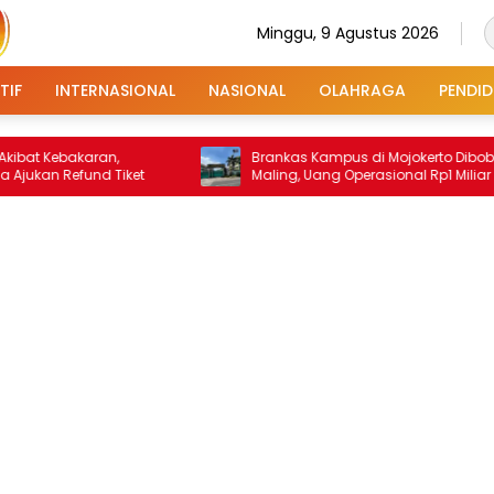
Minggu, 9 Agustus 2026
TIF
INTERNASIONAL
NASIONAL
OLAHRAGA
PENDID
akaran,
Brankas Kampus di Mojokerto Dibobol
efund Tiket
Maling, Uang Operasional Rp1 Miliar Raib