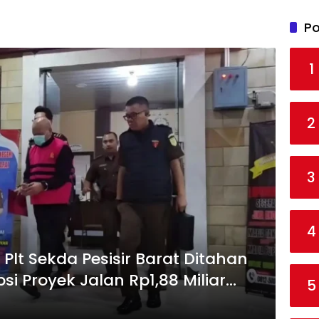
Po
1
2
3
4
lt Sekda Pesisir Barat Ditahan
i Proyek Jalan Rp1,88 Miliar
5
D