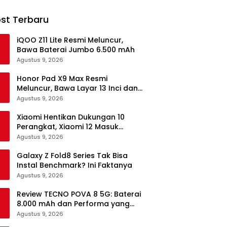
st Terbaru
iQOO Z11 Lite Resmi Meluncur,
Bawa Baterai Jumbo 6.500 mAh
Agustus 9, 2026
Honor Pad X9 Max Resmi
Meluncur, Bawa Layar 13 Inci dan
Baterai 10.100 mAh
Agustus 9, 2026
Xiaomi Hentikan Dukungan 10
Perangkat, Xiaomi 12 Masuk
Daftar
Agustus 9, 2026
Galaxy Z Fold8 Series Tak Bisa
Instal Benchmark? Ini Faktanya
Agustus 9, 2026
Review TECNO POVA 8 5G: Baterai
8.000 mAh dan Performa yang
Masih Mantap di 2026
Agustus 9, 2026