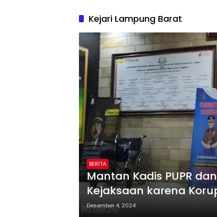
Kejari Lampung Barat
BERITA
Mantan Kadis PUPR dan P
Kejaksaan karena Korups
Bersama Anggota DPR
Desember 4, 2024