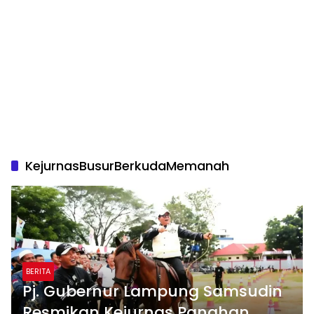
KejurnasBusurBerkudaMemanah
BERITA
Pj. Gubernur Lampung Samsudin
Resmikan Kejurnas Panahan