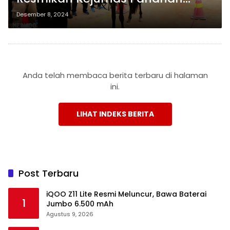
Berkuda Piala Gubernur 2024, Ini
Desember 8, 2024
Daftar Pemenangnya
Anda telah membaca berita terbaru di halaman
ini.
LIHAT INDEKS BERITA
Post Terbaru
iQOO Z11 Lite Resmi Meluncur, Bawa Baterai
1
Jumbo 6.500 mAh
Agustus 9, 2026