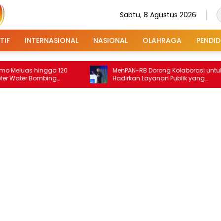
Sabtu, 8 Agustus 2026
TIF
INTERNASIONAL
NASIONAL
OLAHRAGA
PENDID
uas hingga 120
MenPAN-RB Dorong Kolaborasi untuk
ater Bombing
Hadirkan Layanan Publik yang
Terintegrasi dan Inklusif