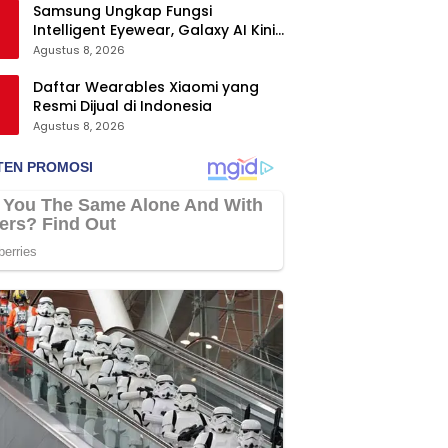
Samsung Ungkap Fungsi
Intelligent Eyewear, Galaxy AI Kini
Bisa Diakses Tanpa Layar
Agustus 8, 2026
Daftar Wearables Xiaomi yang
Resmi Dijual di Indonesia
Agustus 8, 2026