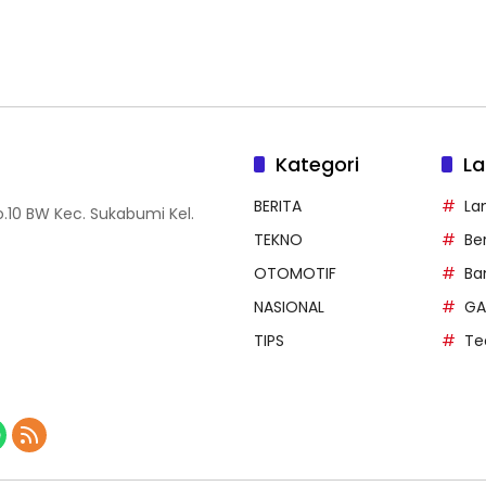
Kategori
La
BERITA
La
.10 BW Kec. Sukabumi Kel.
TEKNO
Be
OTOMOTIF
Ba
NASIONAL
GA
TIPS
Te