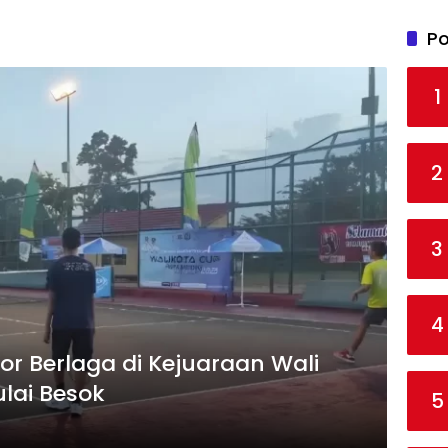
Po
1
2
3
4
ior Berlaga di Kejuaraan Wali
lai Besok
5