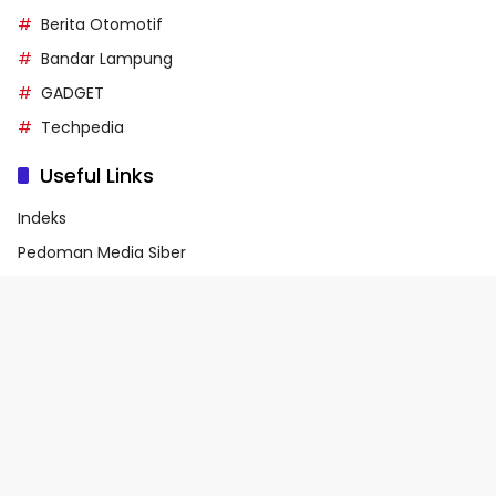
Berita Otomotif
Bandar Lampung
GADGET
Techpedia
Useful Links
Indeks
Pedoman Media Siber
Privacy Policy
Terms of Service
© 2026 - Media90.id | Powered by danar.id