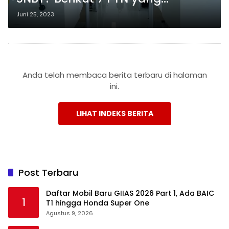
Membuka Jalur Mandiri dengan
Juni 25, 2023
Nilai UTBK 2023, Yuk Cek
Jadwalnya!
Anda telah membaca berita terbaru di halaman
ini.
LIHAT INDEKS BERITA
Post Terbaru
Daftar Mobil Baru GIIAS 2026 Part 1, Ada BAIC
1
T1 hingga Honda Super One
Agustus 9, 2026