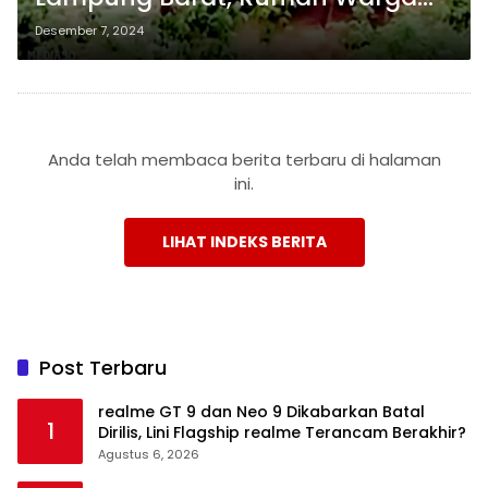
Kembali Jadi Sasaran, Satgas
Desember 7, 2024
Kewalahan
Anda telah membaca berita terbaru di halaman
ini.
LIHAT INDEKS BERITA
Post Terbaru
realme GT 9 dan Neo 9 Dikabarkan Batal
1
Dirilis, Lini Flagship realme Terancam Berakhir?
Agustus 6, 2026