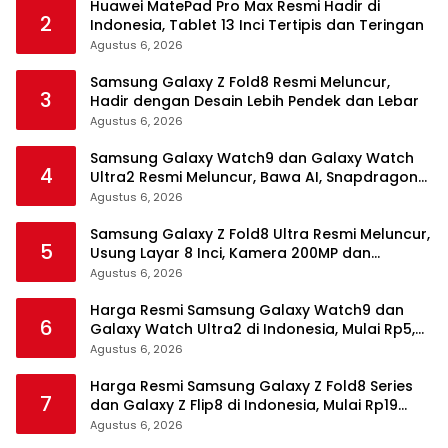
Huawei MatePad Pro Max Resmi Hadir di
2
Indonesia, Tablet 13 Inci Tertipis dan Teringan
Agustus 6, 2026
Samsung Galaxy Z Fold8 Resmi Meluncur,
3
Hadir dengan Desain Lebih Pendek dan Lebar
Agustus 6, 2026
Samsung Galaxy Watch9 dan Galaxy Watch
4
Ultra2 Resmi Meluncur, Bawa AI, Snapdragon
Wear Elite, dan Fitur Kesehatan Baru
Agustus 6, 2026
Samsung Galaxy Z Fold8 Ultra Resmi Meluncur,
5
Usung Layar 8 Inci, Kamera 200MP dan
Snapdragon 8 Elite Gen 5
Agustus 6, 2026
Harga Resmi Samsung Galaxy Watch9 dan
6
Galaxy Watch Ultra2 di Indonesia, Mulai Rp5,9
Jutaan
Agustus 6, 2026
Harga Resmi Samsung Galaxy Z Fold8 Series
7
dan Galaxy Z Flip8 di Indonesia, Mulai Rp19
Jutaan
Agustus 6, 2026