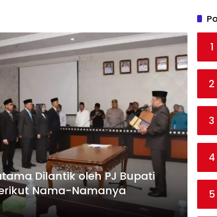
Po
1
2
3
4
atama Dilantik oleh PJ Bupati
Berikut Nama-Namanya
5