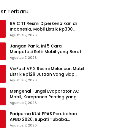
st Terbaru
BAIC T1 Resmi Diperkenalkan di
Indonesia, Mobil Listrik Rp300
Jutaan Siap Ramaikan Pasar EV
Agustus 7, 2026
Jangan Panik, Ini 5 Cara
Mengatasi Setir Mobil yang Berat
Agustus 7, 2026
VinFast VF 2 Resmi Meluncur, Mobil
Listrik Rp129 Jutaan yang Siap
Jadi Alternatif Pengganti Motor
Agustus 7, 2026
Mengenal Fungsi Evaporator AC
Mobil, Komponen Penting yang
Sering Terlupakan
Agustus 7, 2026
Paripurna KUA PPAS Perubahan
APBD 2026, Bupati Tubaba
Targetkan Pendapatan Daerah
Agustus 7, 2026
Rp820,3 Miliar