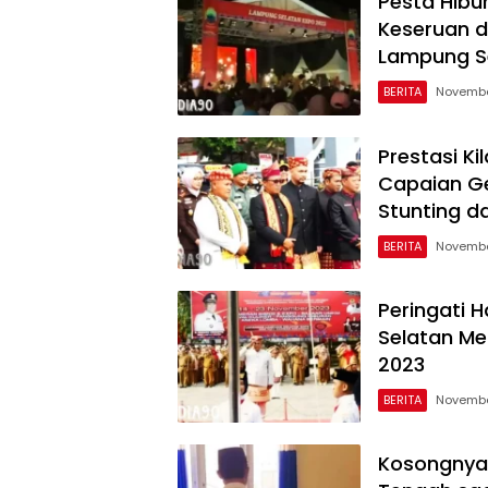
Pesta Hibu
Keseruan d
Lampung Se
BERITA
Novembe
Prestasi K
Capaian Ge
Stunting d
BERITA
Novembe
Peringati 
Selatan Me
2023
BERITA
Novembe
Kosongnya