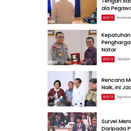
Tengah saa
ala Pegawa
BERITA
November
Kepatuhan 
Penghargaa
Natar
BERITA
Oktober 
Rencana Me
Naik, Ini 
BERITA
Agustus
Survei Men
Daripada P