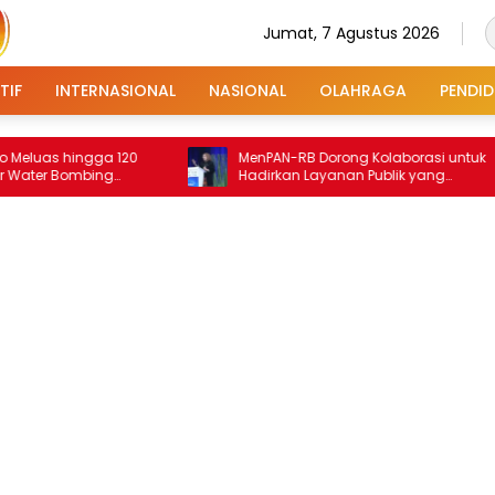
Jumat, 7 Agustus 2026
TIF
INTERNASIONAL
NASIONAL
OLAHRAGA
PENDID
a 120
MenPAN-RB Dorong Kolaborasi untuk
P
ng
Hadirkan Layanan Publik yang
H
Terintegrasi dan Inklusif