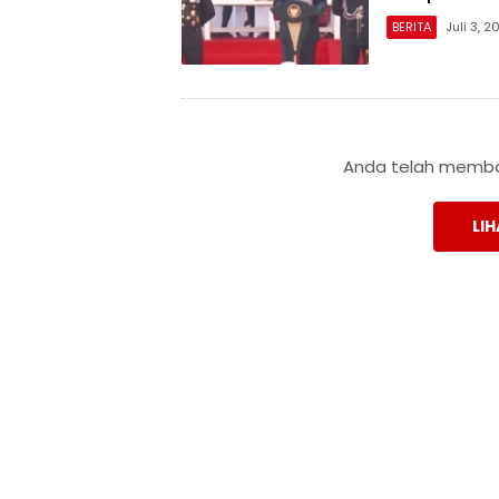
BERITA
Juli 3, 2
Anda telah membac
LIH