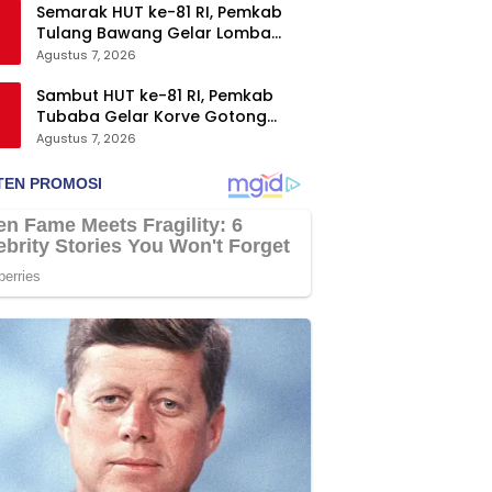
Semarak HUT ke-81 RI, Pemkab
Tulang Bawang Gelar Lomba
Senam Udang Manis
Agustus 7, 2026
Sambut HUT ke-81 RI, Pemkab
Tubaba Gelar Korve Gotong
Royong dan Bersih-Bersih
Agustus 7, 2026
Serentak