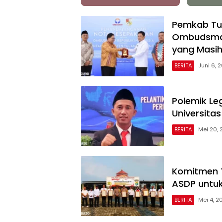
Pemkab Tu
Ombudsman 
yang Masih
BERITA
Juni 6, 
Polemik Le
Universita
BERITA
Mei 20, 
Komitmen T
ASDP untuk
BERITA
Mei 4, 2