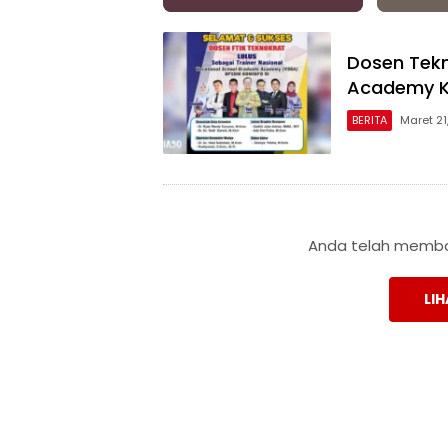
Dosen Tekn
Academy K
BERITA
Maret 21
Anda telah membac
LIH