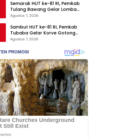
Semarak HUT ke-81 RI, Pemkab
Tulang Bawang Gelar Lomba
Senam Udang Manis
Agustus 7, 2026
Sambut HUT ke-81 RI, Pemkab
Tubaba Gelar Korve Gotong
Royong dan Bersih-Bersih
Agustus 7, 2026
Serentak