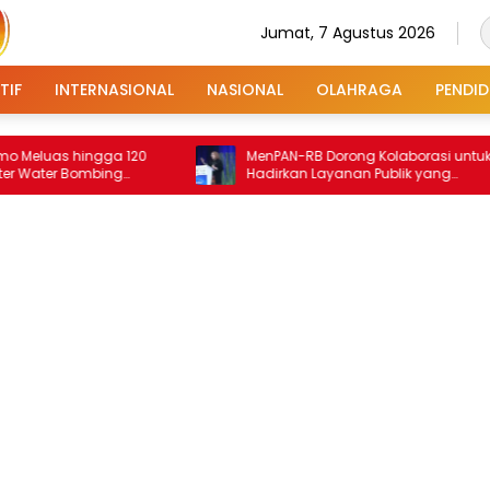
Jumat, 7 Agustus 2026
TIF
INTERNASIONAL
NASIONAL
OLAHRAGA
PENDID
hingga 120
MenPAN-RB Dorong Kolaborasi untuk
Bombing
Hadirkan Layanan Publik yang
Terintegrasi dan Inklusif