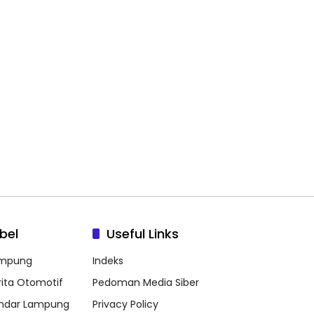
bel
Useful Links
mpung
Indeks
rita Otomotif
Pedoman Media Siber
ndar Lampung
Privacy Policy