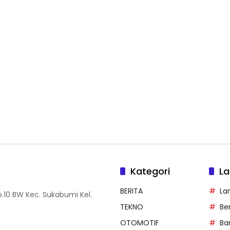
Kategori
La
BERITA
La
.10 BW Kec. Sukabumi Kel.
TEKNO
Be
OTOMOTIF
Ba