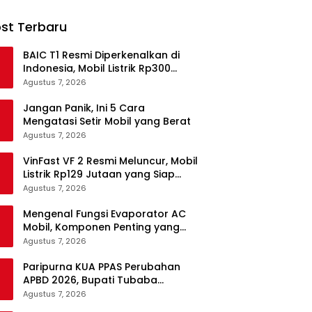
st Terbaru
BAIC T1 Resmi Diperkenalkan di
Indonesia, Mobil Listrik Rp300
Jutaan Siap Ramaikan Pasar EV
Agustus 7, 2026
Jangan Panik, Ini 5 Cara
Mengatasi Setir Mobil yang Berat
Agustus 7, 2026
VinFast VF 2 Resmi Meluncur, Mobil
Listrik Rp129 Jutaan yang Siap
Jadi Alternatif Pengganti Motor
Agustus 7, 2026
Mengenal Fungsi Evaporator AC
Mobil, Komponen Penting yang
Sering Terlupakan
Agustus 7, 2026
Paripurna KUA PPAS Perubahan
APBD 2026, Bupati Tubaba
Targetkan Pendapatan Daerah
Agustus 7, 2026
Rp820,3 Miliar