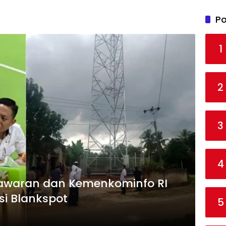
Po
1
2
3
4
awaran dan Kemenkominfo RI
si Blankspot
5