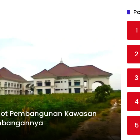
Po
1
2
3
4
jot Pembangunan Kawasan
embangannya
5