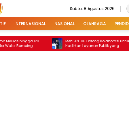
Sabtu, 8 Agustus 2026
TIF
INTERNASIONAL
NASIONAL
OLAHRAGA
PENDID
 hingga 120
MenPAN-RB Dorong Kolaborasi untuk
 Bombing
Hadirkan Layanan Publik yang
Terintegrasi dan Inklusif