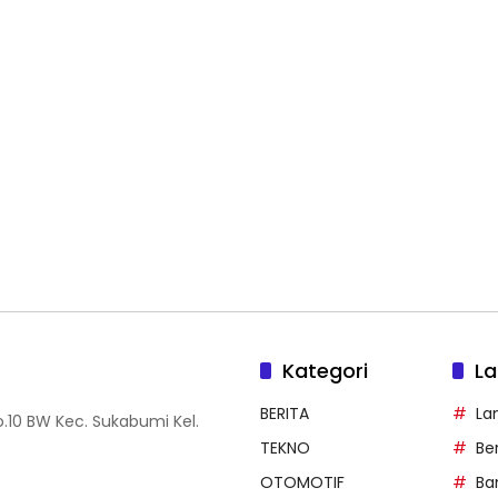
Kategori
La
BERITA
La
.10 BW Kec. Sukabumi Kel.
TEKNO
Be
OTOMOTIF
Ba