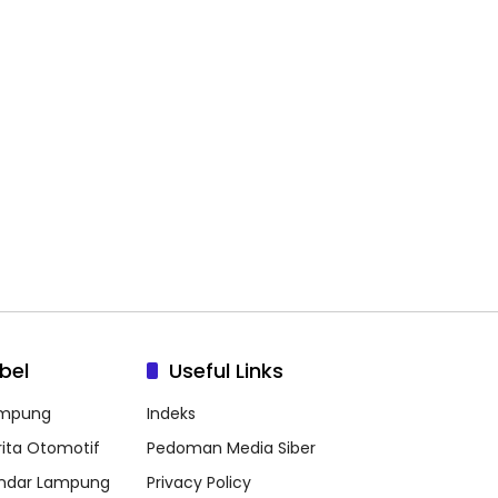
bel
Useful Links
mpung
Indeks
rita Otomotif
Pedoman Media Siber
ndar Lampung
Privacy Policy