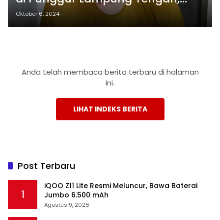
Polisi Gagalkan Amuk Massa
Oktober 6, 2024
Anda telah membaca berita terbaru di halaman
ini.
LIHAT INDEKS BERITA
Post Terbaru
iQOO Z11 Lite Resmi Meluncur, Bawa Baterai
1
Jumbo 6.500 mAh
Agustus 9, 2026