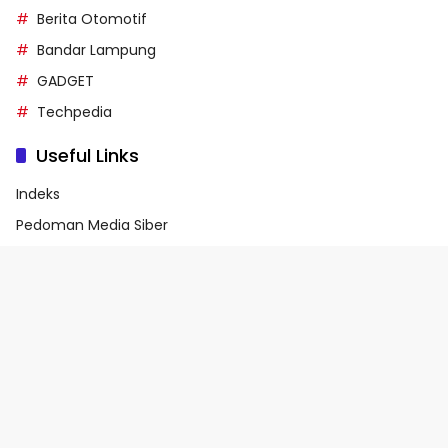
Berita Otomotif
Bandar Lampung
GADGET
Techpedia
Useful Links
Indeks
Pedoman Media Siber
Privacy Policy
Terms of Service
© 2026 - Media90.id | Powered by danar.id