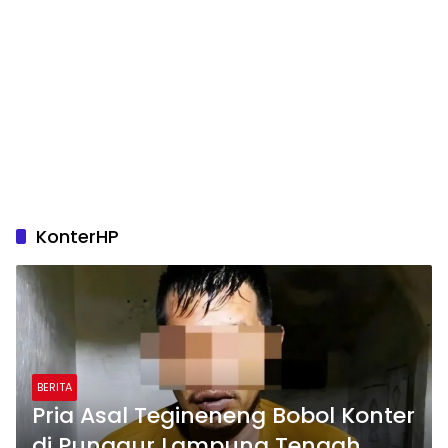
KonterHP
BERITA
Pria Asal Tegineneng Bobol Konter
di Punggur Lampung Tengah,