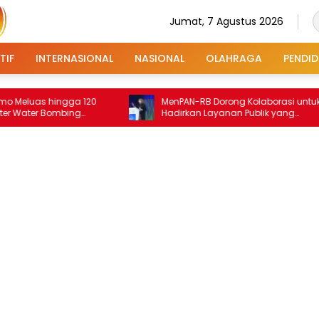
Jumat, 7 Agustus 2026
TIF
INTERNASIONAL
NASIONAL
OLAHRAGA
PENDID
 hingga 120
MenPAN-RB Dorong Kolaborasi untuk
r Bombing
Hadirkan Layanan Publik yang
Terintegrasi dan Inklusif