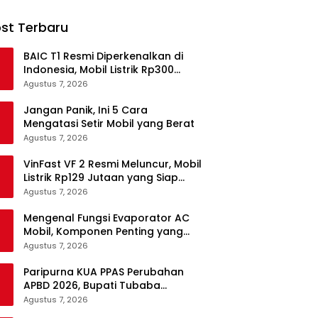
st Terbaru
BAIC T1 Resmi Diperkenalkan di
Indonesia, Mobil Listrik Rp300
Jutaan Siap Ramaikan Pasar EV
Agustus 7, 2026
Jangan Panik, Ini 5 Cara
Mengatasi Setir Mobil yang Berat
Agustus 7, 2026
VinFast VF 2 Resmi Meluncur, Mobil
Listrik Rp129 Jutaan yang Siap
Jadi Alternatif Pengganti Motor
Agustus 7, 2026
Mengenal Fungsi Evaporator AC
Mobil, Komponen Penting yang
Sering Terlupakan
Agustus 7, 2026
Paripurna KUA PPAS Perubahan
APBD 2026, Bupati Tubaba
Targetkan Pendapatan Daerah
Agustus 7, 2026
Rp820,3 Miliar