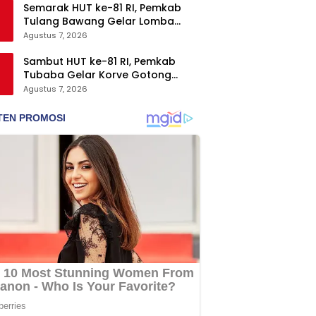
Semarak HUT ke-81 RI, Pemkab
Tulang Bawang Gelar Lomba
Senam Udang Manis
Agustus 7, 2026
Sambut HUT ke-81 RI, Pemkab
Tubaba Gelar Korve Gotong
Royong dan Bersih-Bersih
Agustus 7, 2026
Serentak