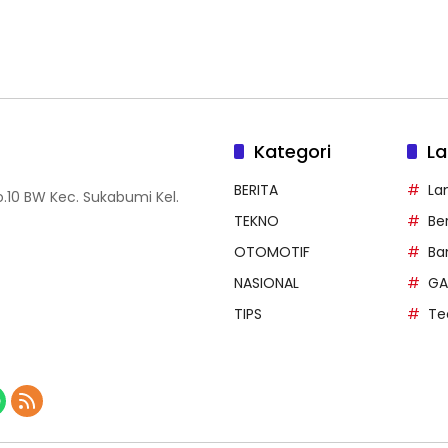
Kategori
La
BERITA
La
.10 BW Kec. Sukabumi Kel.
TEKNO
Be
OTOMOTIF
Ba
NASIONAL
GA
TIPS
Te