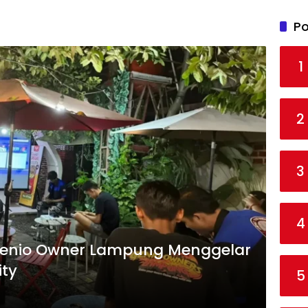
Po
1
2
3
4
enio Owner Lampung Menggelar
ty
5