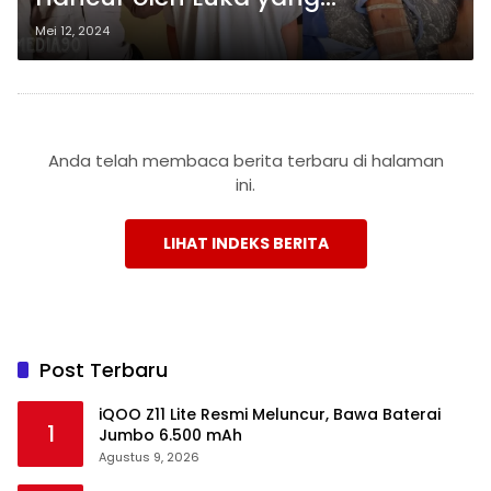
Mendalam
Mei 12, 2024
Anda telah membaca berita terbaru di halaman
ini.
LIHAT INDEKS BERITA
Post Terbaru
iQOO Z11 Lite Resmi Meluncur, Bawa Baterai
1
Jumbo 6.500 mAh
Agustus 9, 2026