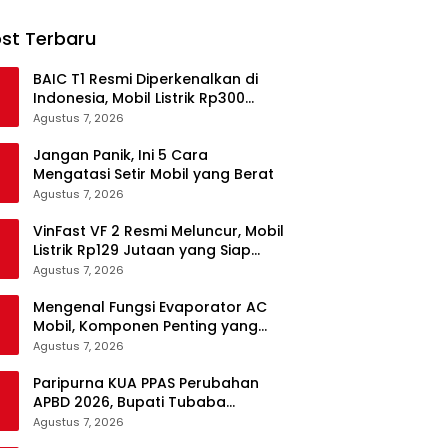
st Terbaru
BAIC T1 Resmi Diperkenalkan di
Indonesia, Mobil Listrik Rp300
Jutaan Siap Ramaikan Pasar EV
Agustus 7, 2026
Jangan Panik, Ini 5 Cara
Mengatasi Setir Mobil yang Berat
Agustus 7, 2026
VinFast VF 2 Resmi Meluncur, Mobil
Listrik Rp129 Jutaan yang Siap
Jadi Alternatif Pengganti Motor
Agustus 7, 2026
Mengenal Fungsi Evaporator AC
Mobil, Komponen Penting yang
Sering Terlupakan
Agustus 7, 2026
Paripurna KUA PPAS Perubahan
APBD 2026, Bupati Tubaba
Targetkan Pendapatan Daerah
Agustus 7, 2026
Rp820,3 Miliar