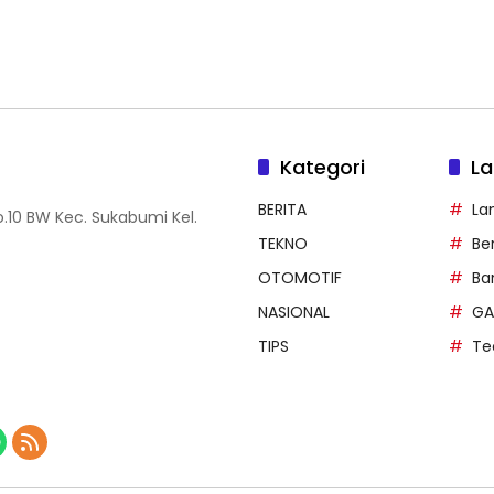
Kategori
La
BERITA
La
.10 BW Kec. Sukabumi Kel.
TEKNO
Be
OTOMOTIF
Ba
NASIONAL
GA
TIPS
Te