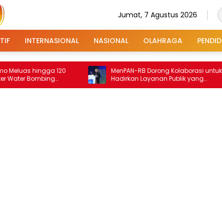
Jumat, 7 Agustus 2026
TIF
INTERNASIONAL
NASIONAL
OLAHRAGA
PENDID
 hingga 120
MenPAN-RB Dorong Kolaborasi untuk
r Bombing
Hadirkan Layanan Publik yang
Terintegrasi dan Inklusif