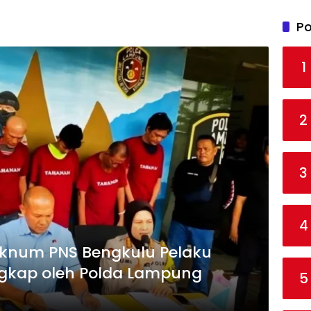
Po
1
2
3
4
, Oknum PNS Bengkulu Pelaku
gkap oleh Polda Lampung
5