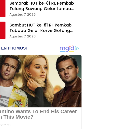
Semarak HUT ke-81 RI, Pemkab
Tulang Bawang Gelar Lomba
Senam Udang Manis
Agustus 7, 2026
Sambut HUT ke-81 RI, Pemkab
Tubaba Gelar Korve Gotong
Royong dan Bersih-Bersih
Agustus 7, 2026
Serentak