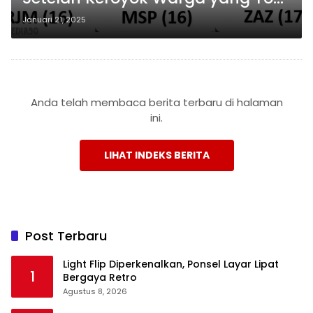
Up Dana di BRILink Metro Timur
Januari 21, 2025
Anda telah membaca berita terbaru di halaman
ini.
LIHAT INDEKS BERITA
Post Terbaru
Light Flip Diperkenalkan, Ponsel Layar Lipat
1
Bergaya Retro
Agustus 8, 2026