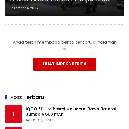
karena Korupsi Proyek Jalan
Desember 4, 2024
Rp1,88 Miliar Bersama Anggota
DPRD
Anda telah membaca berita terbaru di halaman
ini.
LIHAT INDEKS BERITA
Post Terbaru
iQOO Z11 Lite Resmi Meluncur, Bawa Baterai
1
Jumbo 6.500 mAh
Agustus 9, 2026