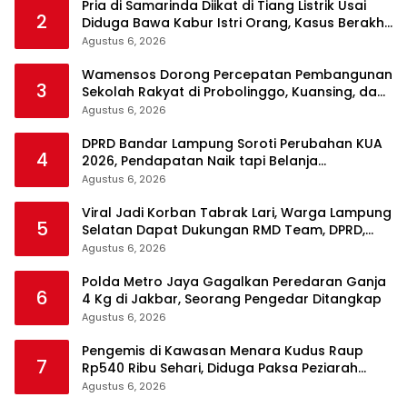
Pria di Samarinda Diikat di Tiang Listrik Usai
2
Diduga Bawa Kabur Istri Orang, Kasus Berakhir
Damai
Agustus 6, 2026
Wamensos Dorong Percepatan Pembangunan
3
Sekolah Rakyat di Probolinggo, Kuansing, dan
Polewali Mandar
Agustus 6, 2026
DPRD Bandar Lampung Soroti Perubahan KUA
4
2026, Pendapatan Naik tapi Belanja
Pembangunan Dipangkas
Agustus 6, 2026
Viral Jadi Korban Tabrak Lari, Warga Lampung
5
Selatan Dapat Dukungan RMD Team, DPRD,
dan Influencer
Agustus 6, 2026
Polda Metro Jaya Gagalkan Peredaran Ganja
6
4 Kg di Jakbar, Seorang Pengedar Ditangkap
Agustus 6, 2026
Pengemis di Kawasan Menara Kudus Raup
7
Rp540 Ribu Sehari, Diduga Paksa Peziarah
hingga Tarik Baju
Agustus 6, 2026