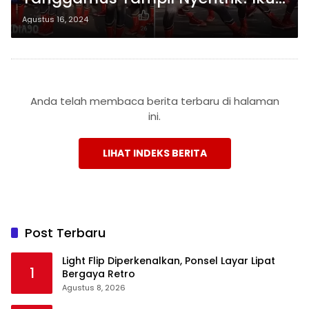
Lomba Gerak Jalan HUT ke-79 RI
Agustus 16, 2024
dengan Kostum Spiderman
Anda telah membaca berita terbaru di halaman
ini.
LIHAT INDEKS BERITA
Post Terbaru
Light Flip Diperkenalkan, Ponsel Layar Lipat
1
Bergaya Retro
Agustus 8, 2026