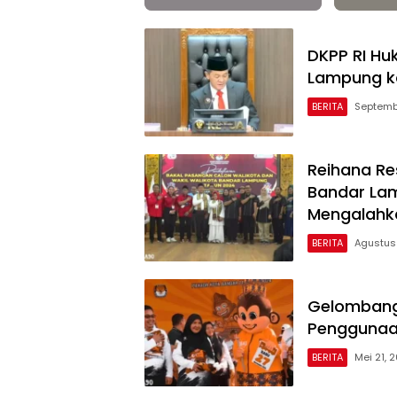
DKPP RI Hu
Lampung ka
BERITA
Septemb
Reihana Re
Bandar Lam
Mengalahk
BERITA
Agustus
Gelombang
Penggunaan
BERITA
Mei 21, 