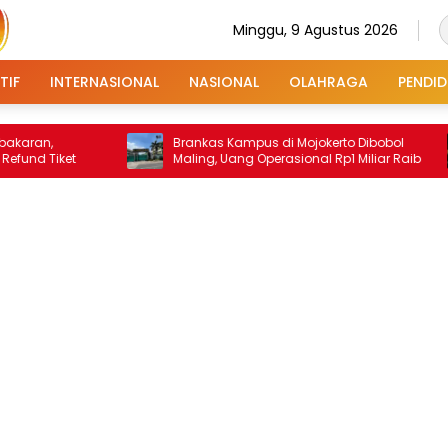
Minggu, 9 Agustus 2026
TIF
INTERNASIONAL
NASIONAL
OLAHRAGA
PENDID
Brankas Kampus di Mojokerto Dibobol
Amba
t
Maling, Uang Operasional Rp1 Miliar Raib
Digo