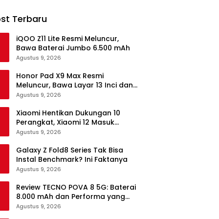
st Terbaru
iQOO Z11 Lite Resmi Meluncur,
Bawa Baterai Jumbo 6.500 mAh
Agustus 9, 2026
Honor Pad X9 Max Resmi
Meluncur, Bawa Layar 13 Inci dan
Baterai 10.100 mAh
Agustus 9, 2026
Xiaomi Hentikan Dukungan 10
Perangkat, Xiaomi 12 Masuk
Daftar
Agustus 9, 2026
Galaxy Z Fold8 Series Tak Bisa
Instal Benchmark? Ini Faktanya
Agustus 9, 2026
Review TECNO POVA 8 5G: Baterai
8.000 mAh dan Performa yang
Masih Mantap di 2026
Agustus 9, 2026