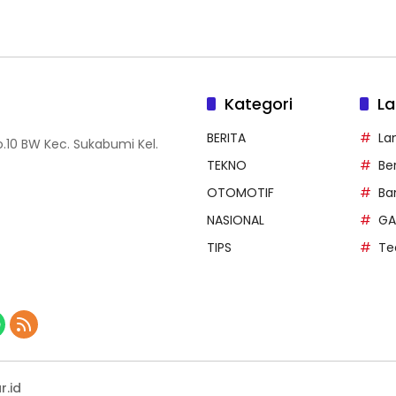
Kategori
La
BERITA
La
.10 BW Kec. Sukabumi Kel.
TEKNO
Be
OTOMOTIF
Ba
NASIONAL
GA
TIPS
Te
r.id