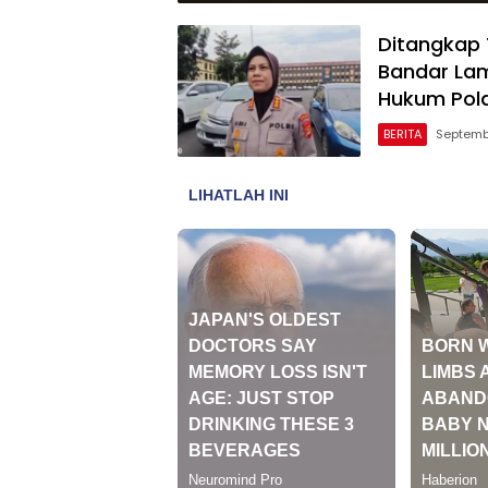
Ditangkap 
Bandar Lam
Hukum Pol
BERITA
Septemb