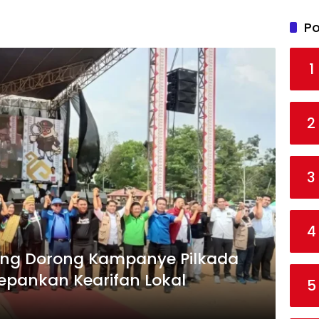
Po
1
2
3
4
ng Dorong Kampanye Pilkada
pankan Kearifan Lokal
5