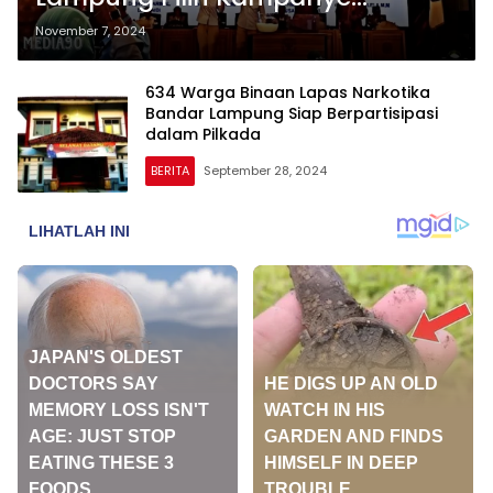
Konvensional, Abaikan Media
November 7, 2024
Sosial
634 Warga Binaan Lapas Narkotika
Bandar Lampung Siap Berpartisipasi
dalam Pilkada
BERITA
September 28, 2024