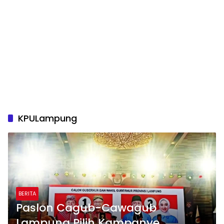
KPULampung
BERITA
Paslon Cagub-Cawagub
Lampung Pilih Kampanye