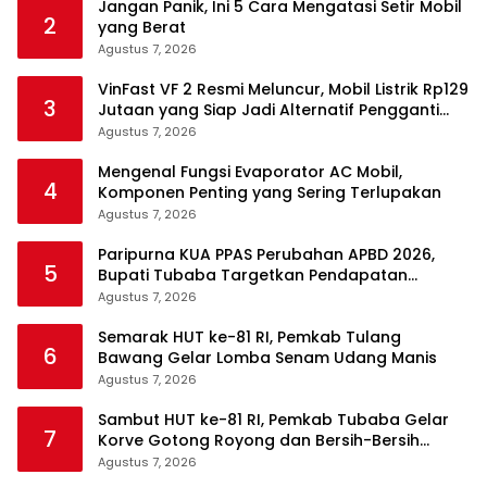
Jangan Panik, Ini 5 Cara Mengatasi Setir Mobil
2
yang Berat
Agustus 7, 2026
VinFast VF 2 Resmi Meluncur, Mobil Listrik Rp129
3
Jutaan yang Siap Jadi Alternatif Pengganti
Motor
Agustus 7, 2026
Mengenal Fungsi Evaporator AC Mobil,
4
Komponen Penting yang Sering Terlupakan
Agustus 7, 2026
Paripurna KUA PPAS Perubahan APBD 2026,
5
Bupati Tubaba Targetkan Pendapatan
Daerah Rp820,3 Miliar
Agustus 7, 2026
Semarak HUT ke-81 RI, Pemkab Tulang
6
Bawang Gelar Lomba Senam Udang Manis
Agustus 7, 2026
Sambut HUT ke-81 RI, Pemkab Tubaba Gelar
7
Korve Gotong Royong dan Bersih-Bersih
Serentak
Agustus 7, 2026