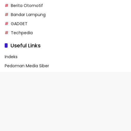
Berita Otomotif
Bandar Lampung
GADGET
Techpedia
Useful Links
Indeks
Pedoman Media Siber
Privacy Policy
Terms of Service
© 2026 - Media90.id | Powered by danar.id