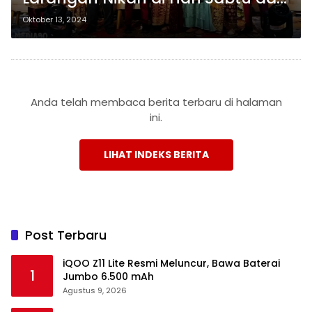
Minggu Mulai 1 Januari 2025
Oktober 13, 2024
Anda telah membaca berita terbaru di halaman
ini.
LIHAT INDEKS BERITA
Post Terbaru
iQOO Z11 Lite Resmi Meluncur, Bawa Baterai
1
Jumbo 6.500 mAh
Agustus 9, 2026