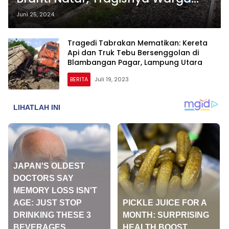
Pringsewu Meninggal setelah
Juni 25, 2024
Terobos Pintu Perlintasan
Tragedi Tabrakan Mematikan: Kereta
Api dan Truk Tebu Bersenggolan di
Blambangan Pagar, Lampung Utara
BERITA
Juli 19, 2023