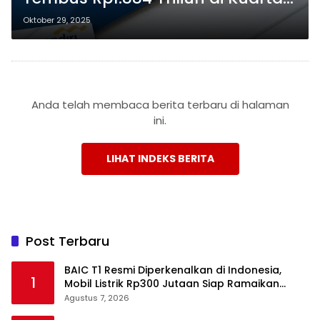
III 2025, Digitalisasi Jadi Kunci
Oktober 29, 2025
Pertumbuhan
Anda telah membaca berita terbaru di halaman
ini.
LIHAT INDEKS BERITA
Post Terbaru
BAIC T1 Resmi Diperkenalkan di Indonesia,
1
Mobil Listrik Rp300 Jutaan Siap Ramaikan
Pasar EV
Agustus 7, 2026