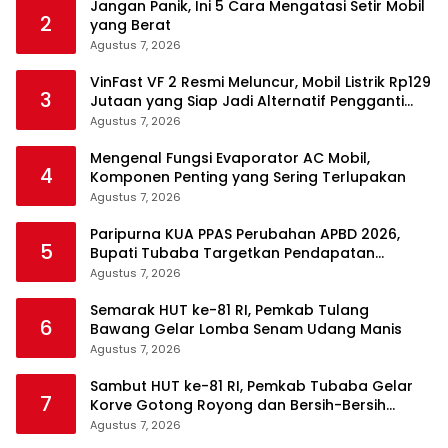
Jangan Panik, Ini 5 Cara Mengatasi Setir Mobil
2
yang Berat
Agustus 7, 2026
VinFast VF 2 Resmi Meluncur, Mobil Listrik Rp129
3
Jutaan yang Siap Jadi Alternatif Pengganti
Motor
Agustus 7, 2026
Mengenal Fungsi Evaporator AC Mobil,
4
Komponen Penting yang Sering Terlupakan
Agustus 7, 2026
Paripurna KUA PPAS Perubahan APBD 2026,
5
Bupati Tubaba Targetkan Pendapatan
Daerah Rp820,3 Miliar
Agustus 7, 2026
Semarak HUT ke-81 RI, Pemkab Tulang
6
Bawang Gelar Lomba Senam Udang Manis
Agustus 7, 2026
Sambut HUT ke-81 RI, Pemkab Tubaba Gelar
7
Korve Gotong Royong dan Bersih-Bersih
Serentak
Agustus 7, 2026