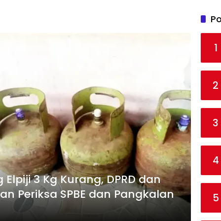
Po
1
2
3
4
Elpiji 3 Kg Kurang, DPRD dan
kan Periksa SPBE dan Pangkalan
5