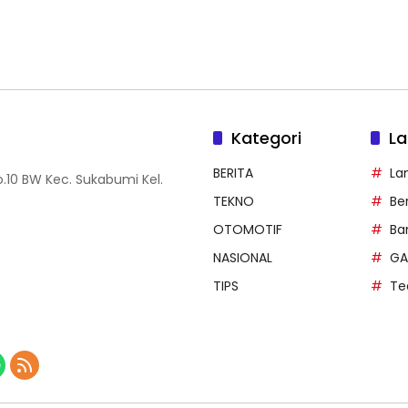
Kategori
La
BERITA
La
.10 BW Kec. Sukabumi Kel.
TEKNO
Be
OTOMOTIF
Ba
NASIONAL
GA
TIPS
Te