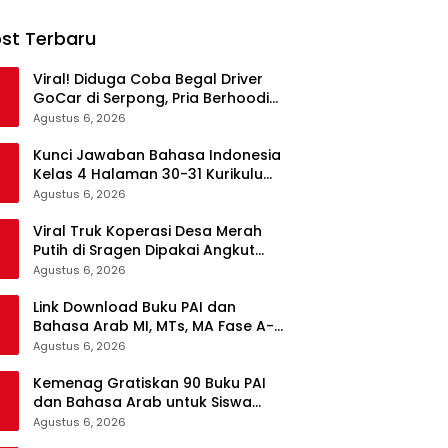
st Terbaru
Viral! Diduga Coba Begal Driver
GoCar di Serpong, Pria Berhoodie
Hitam Diamankan Warga dan
Agustus 6, 2026
Polisi
Kunci Jawaban Bahasa Indonesia
Kelas 4 Halaman 30-31 Kurikulum
Merdeka, Menyimak Teks Kepala
Agustus 6, 2026
Suku Len
Viral Truk Koperasi Desa Merah
Putih di Sragen Dipakai Angkut
Tebu, Kodim Langsung Turun
Agustus 6, 2026
Tangan
Link Download Buku PAI dan
Bahasa Arab MI, MTs, MA Fase A-F
Gratis, Lengkap Semua Mata
Agustus 6, 2026
Pelajaran
Kemenag Gratiskan 90 Buku PAI
dan Bahasa Arab untuk Siswa
Madrasah di Semua Jenjang
Agustus 6, 2026