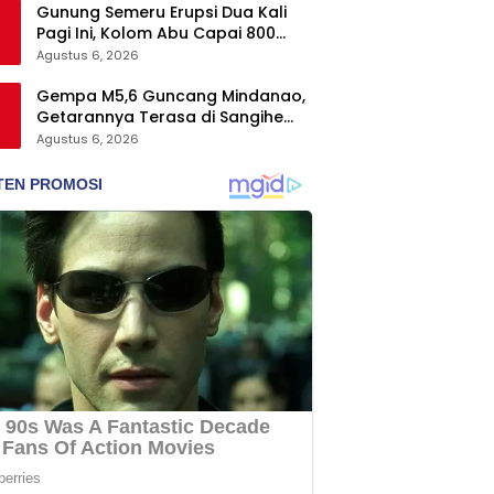
Gunung Semeru Erupsi Dua Kali
Pagi Ini, Kolom Abu Capai 800
Meter
Agustus 6, 2026
Gempa M5,6 Guncang Mindanao,
Getarannya Terasa di Sangihe
dan Talaud
Agustus 6, 2026