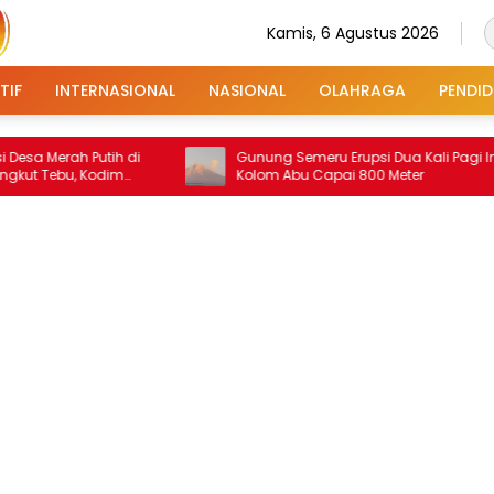
Kamis, 6 Agustus 2026
TIF
INTERNASIONAL
NASIONAL
OLAHRAGA
PENDID
h Putih di
Gunung Semeru Erupsi Dua Kali Pagi Ini,
, Kodim
Kolom Abu Capai 800 Meter