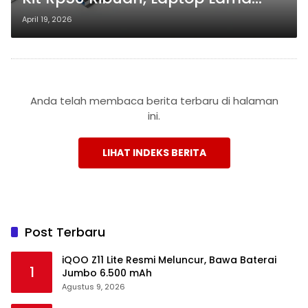
Bisa “Hidup Kembali”
April 19, 2026
Anda telah membaca berita terbaru di halaman
ini.
LIHAT INDEKS BERITA
Post Terbaru
iQOO Z11 Lite Resmi Meluncur, Bawa Baterai
1
Jumbo 6.500 mAh
Agustus 9, 2026