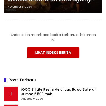
Tanggamus, Begini Penjelasan
November 6, 2024
Polairud dan BMKG
Anda telah membaca berita terbaru di halaman
ini.
LIHAT INDEKS BERITA
Post Terbaru
iQOO Z11 Lite Resmi Meluncur, Bawa Baterai
1
Jumbo 6.500 mAh
Agustus 9, 2026