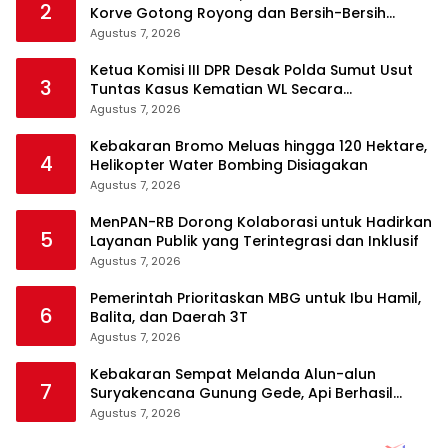
2
Korve Gotong Royong dan Bersih-Bersih
Serentak
Agustus 7, 2026
Ketua Komisi III DPR Desak Polda Sumut Usut
3
Tuntas Kasus Kematian WL Secara
Transparan
Agustus 7, 2026
Kebakaran Bromo Meluas hingga 120 Hektare,
4
Helikopter Water Bombing Disiagakan
Agustus 7, 2026
MenPAN-RB Dorong Kolaborasi untuk Hadirkan
5
Layanan Publik yang Terintegrasi dan Inklusif
Agustus 7, 2026
Pemerintah Prioritaskan MBG untuk Ibu Hamil,
6
Balita, dan Daerah 3T
Agustus 7, 2026
Kebakaran Sempat Melanda Alun-alun
7
Suryakencana Gunung Gede, Api Berhasil
Dipadamkan
Agustus 7, 2026