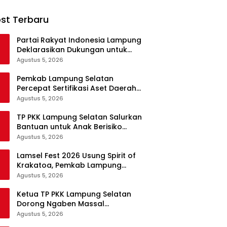
st Terbaru
Partai Rakyat Indonesia Lampung
Deklarasikan Dukungan untuk
Prabowo di Pilpres 2029
Agustus 5, 2026
Pemkab Lampung Selatan
Percepat Sertifikasi Aset Daerah
Lewat Sinergi dengan Kantor
Agustus 5, 2026
Pertanahan
TP PKK Lampung Selatan Salurkan
Bantuan untuk Anak Berisiko
Stunting di Sidomulyo
Agustus 5, 2026
Lamsel Fest 2026 Usung Spirit of
Krakatoa, Pemkab Lampung
Selatan Siapkan Festival Lebih
Agustus 5, 2026
Spektakuler
Ketua TP PKK Lampung Selatan
Dorong Ngaben Massal
Balinuraga Jadi Ikon Wisata
Agustus 5, 2026
Budaya