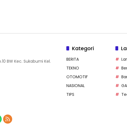
Kategori
La
BERITA
La
.10 BW Kec. Sukabumi Kel.
TEKNO
Be
OTOMOTIF
Ba
NASIONAL
GA
TIPS
Te