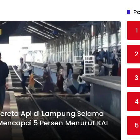
Po
1
2
3
4
reta Api di Lampung Selama
 Mencapai 5 Persen Menurut KAI
5