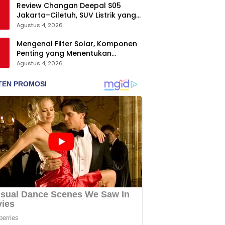
Review Changan Deepal S05
Jakarta–Ciletuh, SUV Listrik yang
Nyaman dan Fun to Drive
Agustus 4, 2026
Mengenal Filter Solar, Komponen
Penting yang Menentukan
Keawetan Mesin Diesel
Agustus 4, 2026