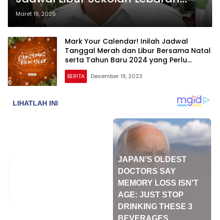
1447 H
Maret 19, 2026
Mark Your Calendar! Inilah Jadwal
Tanggal Merah dan Libur Bersama Natal
serta Tahun Baru 2024 yang Perlu
Dicatat
BERITA
Desember 19, 2023