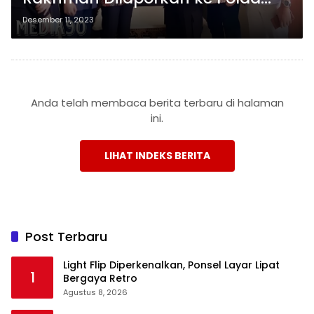
Lampung Terkait Video Viral yang
Desember 11, 2023
Dituduh Melecehkan Nama Nabi
Muhammad SAW
Anda telah membaca berita terbaru di halaman
ini.
LIHAT INDEKS BERITA
Post Terbaru
Light Flip Diperkenalkan, Ponsel Layar Lipat
1
Bergaya Retro
Agustus 8, 2026