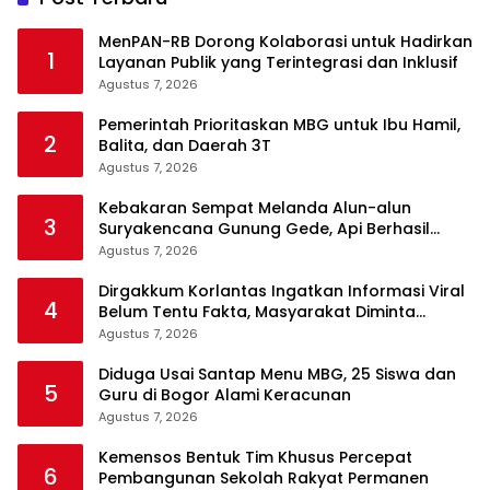
MenPAN-RB Dorong Kolaborasi untuk Hadirkan
1
Layanan Publik yang Terintegrasi dan Inklusif
Agustus 7, 2026
Pemerintah Prioritaskan MBG untuk Ibu Hamil,
2
Balita, dan Daerah 3T
Agustus 7, 2026
Kebakaran Sempat Melanda Alun-alun
3
Suryakencana Gunung Gede, Api Berhasil
Dipadamkan
Agustus 7, 2026
Dirgakkum Korlantas Ingatkan Informasi Viral
4
Belum Tentu Fakta, Masyarakat Diminta
Waspadai Hoaks
Agustus 7, 2026
Diduga Usai Santap Menu MBG, 25 Siswa dan
5
Guru di Bogor Alami Keracunan
Agustus 7, 2026
Kemensos Bentuk Tim Khusus Percepat
6
Pembangunan Sekolah Rakyat Permanen