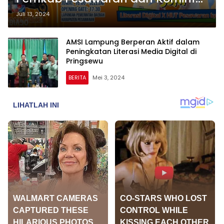
RI Adakan Acara Literasi Digital
Juli 13, 2024
AMSI Lampung Berperan Aktif dalam
Peningkatan Literasi Media Digital di
Pringsewu
BERITA
Mei 3, 2024