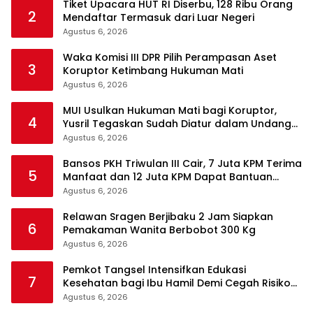
Tiket Upacara HUT RI Diserbu, 128 Ribu Orang
2
Mendaftar Termasuk dari Luar Negeri
Agustus 6, 2026
Waka Komisi III DPR Pilih Perampasan Aset
3
Koruptor Ketimbang Hukuman Mati
Agustus 6, 2026
MUI Usulkan Hukuman Mati bagi Koruptor,
4
Yusril Tegaskan Sudah Diatur dalam Undang-
Undang
Agustus 6, 2026
Bansos PKH Triwulan III Cair, 7 Juta KPM Terima
5
Manfaat dan 12 Juta KPM Dapat Bantuan
Sembako
Agustus 6, 2026
Relawan Sragen Berjibaku 2 Jam Siapkan
6
Pemakaman Wanita Berbobot 300 Kg
Agustus 6, 2026
Pemkot Tangsel Intensifkan Edukasi
7
Kesehatan bagi Ibu Hamil Demi Cegah Risiko
Kehamilan
Agustus 6, 2026