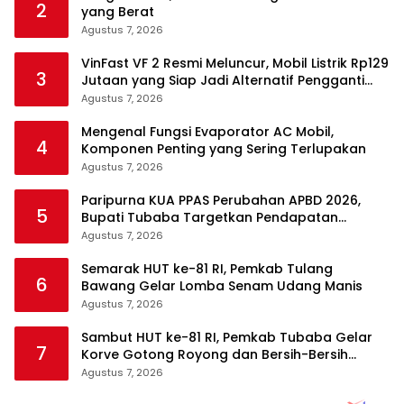
2
yang Berat
Agustus 7, 2026
VinFast VF 2 Resmi Meluncur, Mobil Listrik Rp129
3
Jutaan yang Siap Jadi Alternatif Pengganti
Motor
Agustus 7, 2026
Mengenal Fungsi Evaporator AC Mobil,
4
Komponen Penting yang Sering Terlupakan
Agustus 7, 2026
Paripurna KUA PPAS Perubahan APBD 2026,
5
Bupati Tubaba Targetkan Pendapatan
Daerah Rp820,3 Miliar
Agustus 7, 2026
Semarak HUT ke-81 RI, Pemkab Tulang
6
Bawang Gelar Lomba Senam Udang Manis
Agustus 7, 2026
Sambut HUT ke-81 RI, Pemkab Tubaba Gelar
7
Korve Gotong Royong dan Bersih-Bersih
Serentak
Agustus 7, 2026