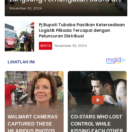
TPS untuk Pastikan Pilkada Aman
November 30, 2024
dan Lancar
Pj Bupati Tubaba Pastikan Ketersediaan
Logistik Pilkada Tercapai dengan
Peluncuran Distribusi
BERITA
November 30, 2024