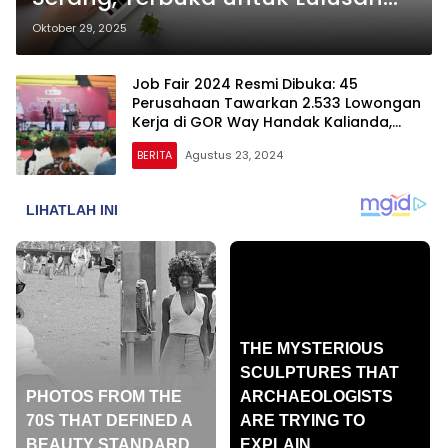
SMA/SMK
Oktober 29, 2025
Job Fair 2024 Resmi Dibuka: 45
Perusahaan Tawarkan 2.533 Lowongan
Kerja di GOR Way Handak Kalianda,
Jangan Lewatkan!
BERITA
Agustus 23, 2024