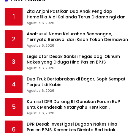
Zita Anjani Pastikan Dua Anak Pengidap
1
Hemofilia A di Kalianda Terus Didampingi dan
Dijamin Akses Kesehatan
Agustus 6, 2026
Asal-usul Nama Kelurahan Bencongan,
2
Ternyata Berawal dari Kisah Tokoh Dermawan
Agustus 6, 2026
Legislator Desak Sanksi Tegas bagi Oknum
3
Nakes yang Diduga Hina Pasien BPJS
Agustus 6, 2026
Dua Truk Bertabrakan di Bogor, Sopir Sempat
4
Terjepit di Kabin
Agustus 6, 2026
Komisi I DPR Dorong RI Gunakan Forum BoP
5
untuk Mendesak Netanyahu Hentikan
Serangan ke Gaza
Agustus 6, 2026
DPR Desak Investigasi Dugaan Nakes Hina
6
Pasien BPJS, Kemenkes Diminta Bertindak