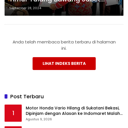
Juara 2 dalam Lomba Menulis
September 28, 2024
Aksara Lampung
Anda telah membaca berita terbaru di halaman
ini.
LIHAT INDEKS BERITA
Post Terbaru
Motor Honda Vario Hilang di Sukatani Bekasi,
1
Dipinjam dengan Alasan ke Indomaret Malah
Tak Kembali
Agustus 9, 2026