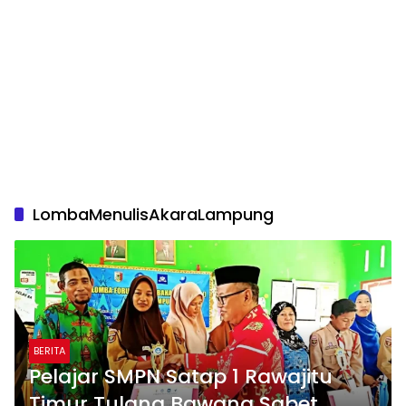
LombaMenulisAkaraLampung
BERITA
Pelajar SMPN Satap 1 Rawajitu
Timur Tulang Bawang Sabet