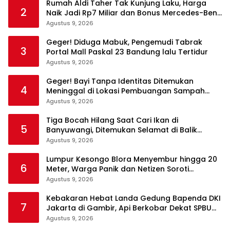
Rumah Aldi Taher Tak Kunjung Laku, Harga
2
Naik Jadi Rp7 Miliar dan Bonus Mercedes-Benz
C200
Agustus 9, 2026
Geger! Diduga Mabuk, Pengemudi Tabrak
3
Portal Mall Paskal 23 Bandung lalu Tertidur
Agustus 9, 2026
Geger! Bayi Tanpa Identitas Ditemukan
4
Meninggal di Lokasi Pembuangan Sampah
Tangerang
Agustus 9, 2026
Tiga Bocah Hilang Saat Cari Ikan di
5
Banyuwangi, Ditemukan Selamat di Balik
Semak dan Atas Pohon
Agustus 9, 2026
Lumpur Kesongo Blora Menyembur hingga 20
6
Meter, Warga Panik dan Netizen Soroti
Fenomena Ini
Agustus 9, 2026
Kebakaran Hebat Landa Gedung Bapenda DKI
7
Jakarta di Gambir, Api Berkobar Dekat SPBU
Abdul Muis
Agustus 9, 2026