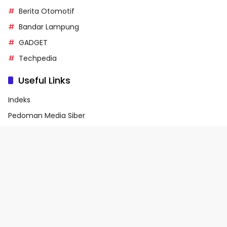
Berita Otomotif
Bandar Lampung
GADGET
Techpedia
Useful Links
Indeks
Pedoman Media Siber
Privacy Policy
Terms of Service
© 2026 - Media90.id | Powered by danar.id