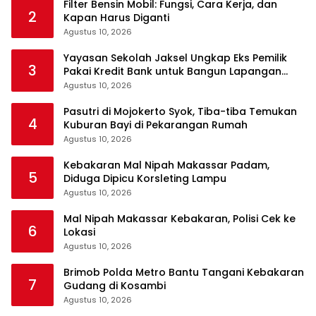
Filter Bensin Mobil: Fungsi, Cara Kerja, dan
2
Kapan Harus Diganti
Agustus 10, 2026
Yayasan Sekolah Jaksel Ungkap Eks Pemilik
3
Pakai Kredit Bank untuk Bangun Lapangan
Padel
Agustus 10, 2026
Pasutri di Mojokerto Syok, Tiba-tiba Temukan
4
Kuburan Bayi di Pekarangan Rumah
Agustus 10, 2026
Kebakaran Mal Nipah Makassar Padam,
5
Diduga Dipicu Korsleting Lampu
Agustus 10, 2026
Mal Nipah Makassar Kebakaran, Polisi Cek ke
6
Lokasi
Agustus 10, 2026
Brimob Polda Metro Bantu Tangani Kebakaran
7
Gudang di Kosambi
Agustus 10, 2026