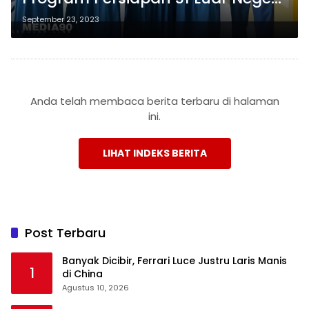
Angkatan 4: Menjadi Bagian dari
September 23, 2023
Prestasi
Anda telah membaca berita terbaru di halaman
ini.
LIHAT INDEKS BERITA
Post Terbaru
Banyak Dicibir, Ferrari Luce Justru Laris Manis
1
di China
Agustus 10, 2026