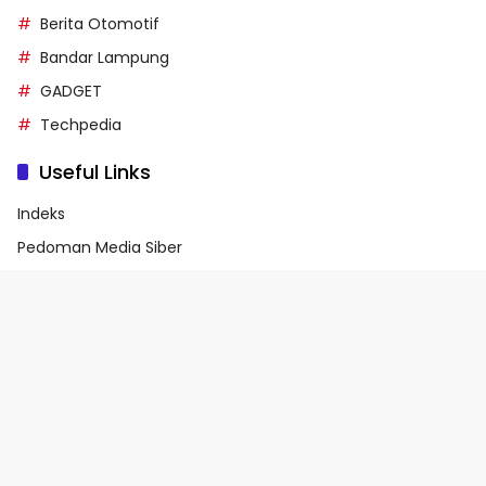
Berita Otomotif
Bandar Lampung
GADGET
Techpedia
Useful Links
Indeks
Pedoman Media Siber
Privacy Policy
Terms of Service
© 2026 - Media90.id | Powered by danar.id