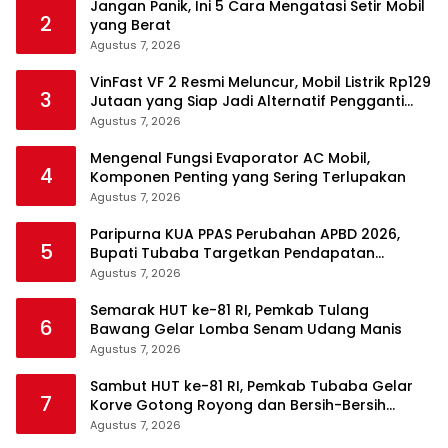
Jangan Panik, Ini 5 Cara Mengatasi Setir Mobil
2
yang Berat
Agustus 7, 2026
VinFast VF 2 Resmi Meluncur, Mobil Listrik Rp129
3
Jutaan yang Siap Jadi Alternatif Pengganti
Motor
Agustus 7, 2026
Mengenal Fungsi Evaporator AC Mobil,
4
Komponen Penting yang Sering Terlupakan
Agustus 7, 2026
Paripurna KUA PPAS Perubahan APBD 2026,
5
Bupati Tubaba Targetkan Pendapatan
Daerah Rp820,3 Miliar
Agustus 7, 2026
Semarak HUT ke-81 RI, Pemkab Tulang
6
Bawang Gelar Lomba Senam Udang Manis
Agustus 7, 2026
Sambut HUT ke-81 RI, Pemkab Tubaba Gelar
7
Korve Gotong Royong dan Bersih-Bersih
Serentak
Agustus 7, 2026