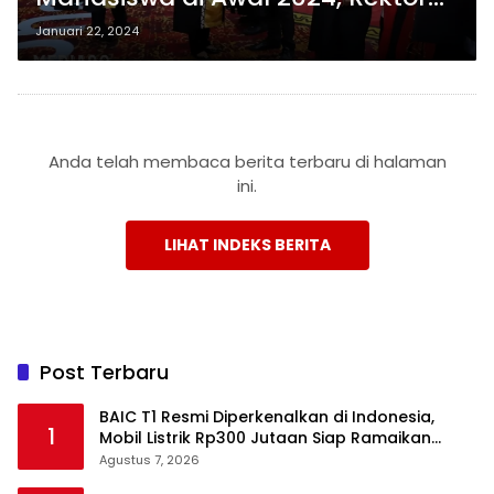
Lusmeilia Berikan Pesan Inspiratif
Januari 22, 2024
Anda telah membaca berita terbaru di halaman
ini.
LIHAT INDEKS BERITA
Post Terbaru
BAIC T1 Resmi Diperkenalkan di Indonesia,
1
Mobil Listrik Rp300 Jutaan Siap Ramaikan
Pasar EV
Agustus 7, 2026