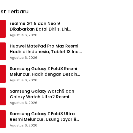
st Terbaru
realme GT 9 dan Neo 9
Dikabarkan Batal Dirilis, Lini
Flagship realme Terancam
Agustus 6, 2026
Berakhir?
Huawei MatePad Pro Max Resmi
Hadir di Indonesia, Tablet 13 Inci
Tertipis dan Teringan
Agustus 6, 2026
Samsung Galaxy Z Fold8 Resmi
Meluncur, Hadir dengan Desain
Lebih Pendek dan Lebar
Agustus 6, 2026
Samsung Galaxy Watch9 dan
Galaxy Watch Ultra2 Resmi
Meluncur, Bawa AI, Snapdragon
Agustus 6, 2026
Wear Elite, dan Fitur Kesehatan
Baru
Samsung Galaxy Z Fold8 Ultra
Resmi Meluncur, Usung Layar 8
Inci, Kamera 200MP dan
Agustus 6, 2026
Snapdragon 8 Elite Gen 5