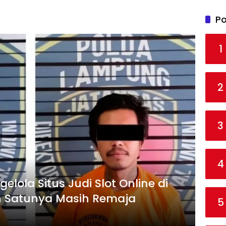
Po
1
2
3
4
lola Situs Judi Slot Online di
 Satunya Masih Remaja
5