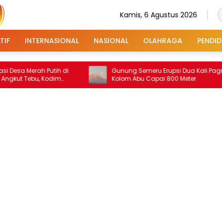
Kamis, 6 Agustus 2026
TIF
INTERNASIONAL
NASIONAL
OLAHRAGA
PENDID
Merah Putih di
Gunung Semeru Erupsi Dua Kali Pagi Ini,
ebu, Kodim
Kolom Abu Capai 800 Meter