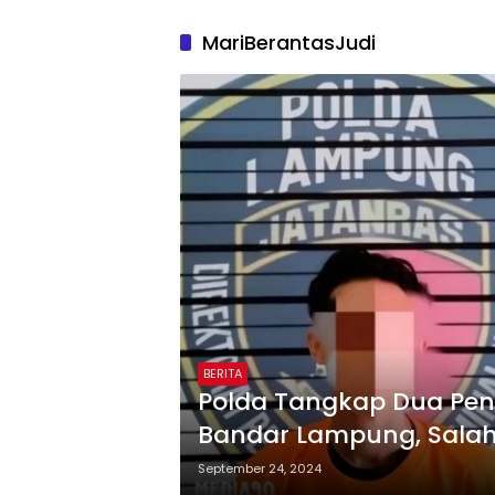
MariBerantasJudi
BERITA
Polda Tangkap Dua Penge
Bandar Lampung, Salah
September 24, 2024