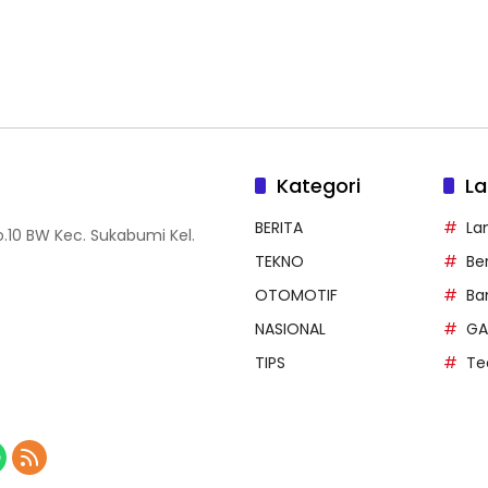
Kategori
La
BERITA
La
.10 BW Kec. Sukabumi Kel.
TEKNO
Be
OTOMOTIF
Ba
NASIONAL
GA
TIPS
Te