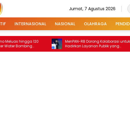
Jumat, 7 Agustus 2026
TIF
INTERNASIONAL
NASIONAL
OLAHRAGA
PENDID
hingga 120
MenPAN-RB Dorong Kolaborasi untuk
 Bombing
Hadirkan Layanan Publik yang
Terintegrasi dan Inklusif