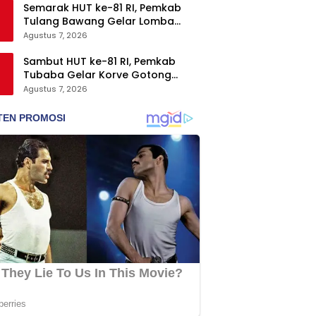
Semarak HUT ke-81 RI, Pemkab
Tulang Bawang Gelar Lomba
Senam Udang Manis
Agustus 7, 2026
Sambut HUT ke-81 RI, Pemkab
Tubaba Gelar Korve Gotong
Royong dan Bersih-Bersih
Agustus 7, 2026
Serentak