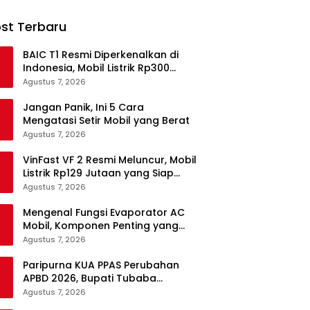
st Terbaru
BAIC T1 Resmi Diperkenalkan di
Indonesia, Mobil Listrik Rp300
Jutaan Siap Ramaikan Pasar EV
Agustus 7, 2026
Jangan Panik, Ini 5 Cara
Mengatasi Setir Mobil yang Berat
Agustus 7, 2026
VinFast VF 2 Resmi Meluncur, Mobil
Listrik Rp129 Jutaan yang Siap
Jadi Alternatif Pengganti Motor
Agustus 7, 2026
Mengenal Fungsi Evaporator AC
Mobil, Komponen Penting yang
Sering Terlupakan
Agustus 7, 2026
Paripurna KUA PPAS Perubahan
APBD 2026, Bupati Tubaba
Targetkan Pendapatan Daerah
Agustus 7, 2026
Rp820,3 Miliar