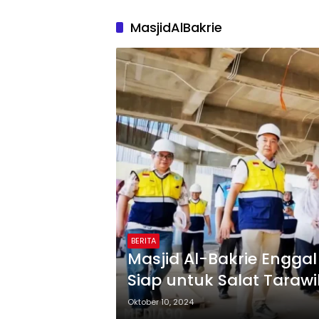
MasjidAlBakrie
BERITA
Masjid Al-Bakrie Engga
Siap untuk Salat Tara
Oktober 10, 2024