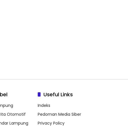
bel
Useful Links
mpung
Indeks
rita Otomotif
Pedoman Media Siber
ndar Lampung
Privacy Policy