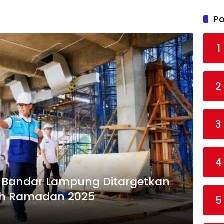
Po
1
2
3
4
l Bandar Lampung Ditargetkan
wih Ramadan 2025
5