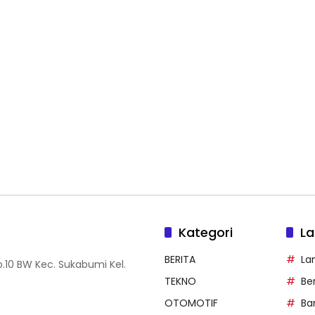
Kategori
La
BERITA
La
.10 BW Kec. Sukabumi Kel.
TEKNO
Be
OTOMOTIF
Ba