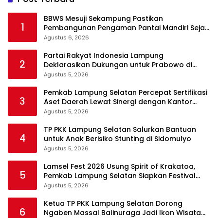
BBWS Mesuji Sekampung Pastikan
1
Pembangunan Pengaman Pantai Mandiri Sejati
Krui Penuhi Spesifikasi Teknis
Agustus 6, 2026
Partai Rakyat Indonesia Lampung
2
Deklarasikan Dukungan untuk Prabowo di
Pilpres 2029
Agustus 5, 2026
Pemkab Lampung Selatan Percepat Sertifikasi
3
Aset Daerah Lewat Sinergi dengan Kantor
Pertanahan
Agustus 5, 2026
TP PKK Lampung Selatan Salurkan Bantuan
4
untuk Anak Berisiko Stunting di Sidomulyo
Agustus 5, 2026
Lamsel Fest 2026 Usung Spirit of Krakatoa,
5
Pemkab Lampung Selatan Siapkan Festival
Lebih Spektakuler
Agustus 5, 2026
Ketua TP PKK Lampung Selatan Dorong
6
Ngaben Massal Balinuraga Jadi Ikon Wisata