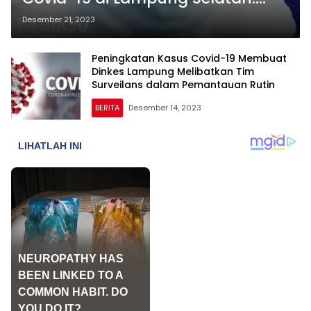
Satu Kasus Positif Terkonfirmasi di
Desember 21, 2023
Way Hui Jati Agung
Peningkatan Kasus Covid-19 Membuat
Dinkes Lampung Melibatkan Tim
Surveilans dalam Pemantauan Rutin
BERITA
Desember 14, 2023