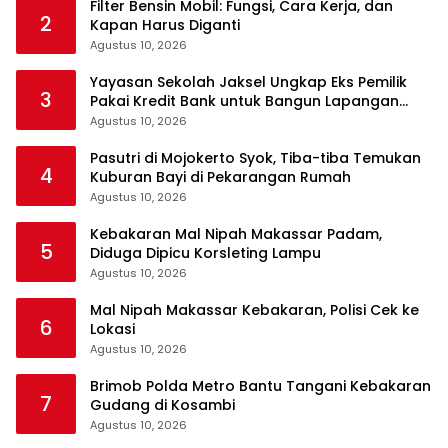
Filter Bensin Mobil: Fungsi, Cara Kerja, dan
2
Kapan Harus Diganti
Agustus 10, 2026
Yayasan Sekolah Jaksel Ungkap Eks Pemilik
3
Pakai Kredit Bank untuk Bangun Lapangan
Padel
Agustus 10, 2026
Pasutri di Mojokerto Syok, Tiba-tiba Temukan
4
Kuburan Bayi di Pekarangan Rumah
Agustus 10, 2026
Kebakaran Mal Nipah Makassar Padam,
5
Diduga Dipicu Korsleting Lampu
Agustus 10, 2026
Mal Nipah Makassar Kebakaran, Polisi Cek ke
6
Lokasi
Agustus 10, 2026
Brimob Polda Metro Bantu Tangani Kebakaran
7
Gudang di Kosambi
Agustus 10, 2026