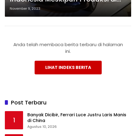
Jepang Dihentikan
November 9, 2023
Anda telah membaca berita terbaru di halaman
ini.
LIHAT INDEKS BERITA
Post Terbaru
Banyak Dicibir, Ferrari Luce Justru Laris Manis
1
di China
Agustus 10, 2026