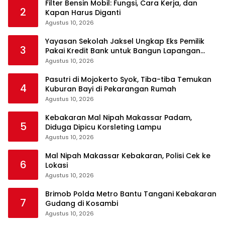
Filter Bensin Mobil: Fungsi, Cara Kerja, dan
2
Kapan Harus Diganti
Agustus 10, 2026
Yayasan Sekolah Jaksel Ungkap Eks Pemilik
3
Pakai Kredit Bank untuk Bangun Lapangan
Padel
Agustus 10, 2026
Pasutri di Mojokerto Syok, Tiba-tiba Temukan
4
Kuburan Bayi di Pekarangan Rumah
Agustus 10, 2026
Kebakaran Mal Nipah Makassar Padam,
5
Diduga Dipicu Korsleting Lampu
Agustus 10, 2026
Mal Nipah Makassar Kebakaran, Polisi Cek ke
6
Lokasi
Agustus 10, 2026
Brimob Polda Metro Bantu Tangani Kebakaran
7
Gudang di Kosambi
Agustus 10, 2026