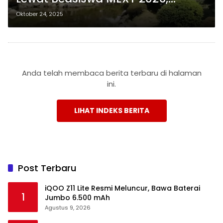
Tunjangan hingga Rp15 Juta per
Oktober 24, 2025
Bulan!
Anda telah membaca berita terbaru di halaman
ini.
LIHAT INDEKS BERITA
Post Terbaru
iQOO Z11 Lite Resmi Meluncur, Bawa Baterai
1
Jumbo 6.500 mAh
Agustus 9, 2026