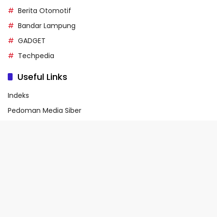
Berita Otomotif
Bandar Lampung
GADGET
Techpedia
Useful Links
Indeks
Pedoman Media Siber
Privacy Policy
Terms of Service
© 2026 - Media90.id | Powered by danar.id