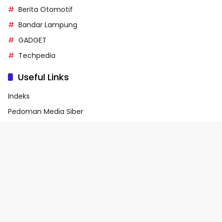
Berita Otomotif
Bandar Lampung
GADGET
Techpedia
Useful Links
Indeks
Pedoman Media Siber
Privacy Policy
Terms of Service
© 2026 - Media90.id | Powered by danar.id