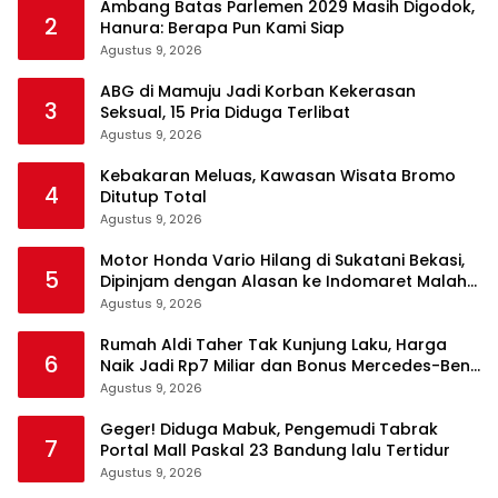
Ambang Batas Parlemen 2029 Masih Digodok,
2
Hanura: Berapa Pun Kami Siap
Agustus 9, 2026
ABG di Mamuju Jadi Korban Kekerasan
3
Seksual, 15 Pria Diduga Terlibat
Agustus 9, 2026
Kebakaran Meluas, Kawasan Wisata Bromo
4
Ditutup Total
Agustus 9, 2026
Motor Honda Vario Hilang di Sukatani Bekasi,
5
Dipinjam dengan Alasan ke Indomaret Malah
Tak Kembali
Agustus 9, 2026
Rumah Aldi Taher Tak Kunjung Laku, Harga
6
Naik Jadi Rp7 Miliar dan Bonus Mercedes-Benz
C200
Agustus 9, 2026
Geger! Diduga Mabuk, Pengemudi Tabrak
7
Portal Mall Paskal 23 Bandung lalu Tertidur
Agustus 9, 2026