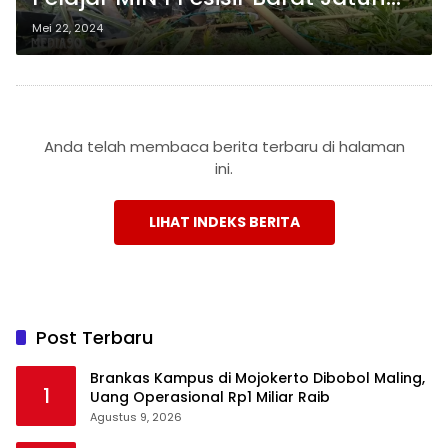
ke Jurang Sedayu Tanggamus
Mei 22, 2024
Anda telah membaca berita terbaru di halaman
ini.
LIHAT INDEKS BERITA
Post Terbaru
Brankas Kampus di Mojokerto Dibobol Maling,
1
Uang Operasional Rp1 Miliar Raib
Agustus 9, 2026