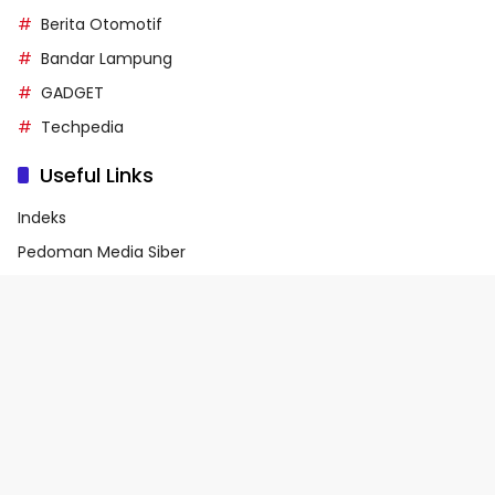
Berita Otomotif
Bandar Lampung
GADGET
Techpedia
Useful Links
Indeks
Pedoman Media Siber
Privacy Policy
Terms of Service
© 2026 - Media90.id | Powered by danar.id