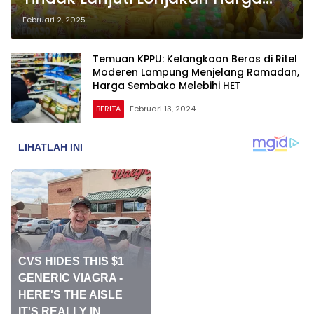
Minyak Goreng di Lampung yang
Februari 2, 2025
Tembus Rp20 Ribu Perliter
Temuan KPPU: Kelangkaan Beras di Ritel
Moderen Lampung Menjelang Ramadan,
Harga Sembako Melebihi HET
BERITA
Februari 13, 2024