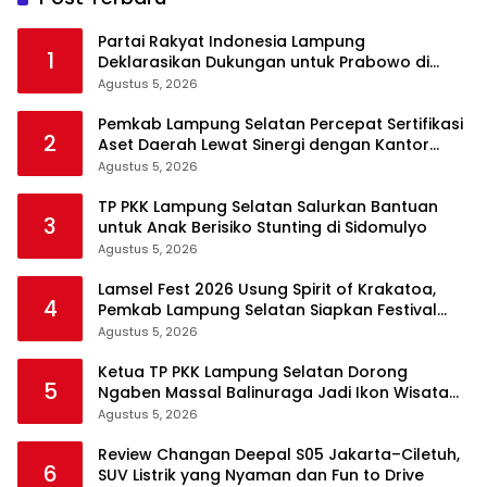
Partai Rakyat Indonesia Lampung
1
Deklarasikan Dukungan untuk Prabowo di
Pilpres 2029
Agustus 5, 2026
Pemkab Lampung Selatan Percepat Sertifikasi
2
Aset Daerah Lewat Sinergi dengan Kantor
Pertanahan
Agustus 5, 2026
TP PKK Lampung Selatan Salurkan Bantuan
3
untuk Anak Berisiko Stunting di Sidomulyo
Agustus 5, 2026
Lamsel Fest 2026 Usung Spirit of Krakatoa,
4
Pemkab Lampung Selatan Siapkan Festival
Lebih Spektakuler
Agustus 5, 2026
Ketua TP PKK Lampung Selatan Dorong
5
Ngaben Massal Balinuraga Jadi Ikon Wisata
Budaya
Agustus 5, 2026
Review Changan Deepal S05 Jakarta–Ciletuh,
6
SUV Listrik yang Nyaman dan Fun to Drive