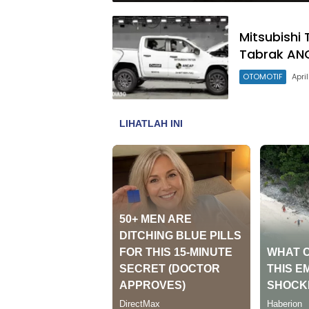
Mitsubishi 
Tabrak AN
OTOMOTIF
Apri