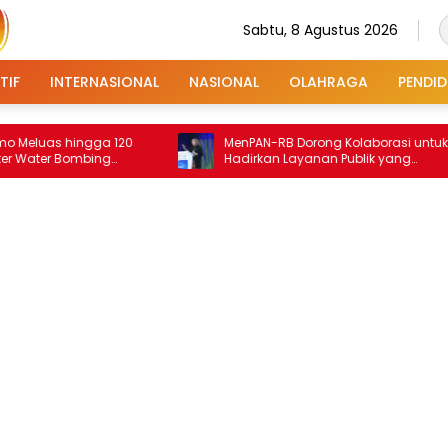
Sabtu, 8 Agustus 2026
TIF
INTERNASIONAL
NASIONAL
OLAHRAGA
PENDID
ingga 120
MenPAN-RB Dorong Kolaborasi untuk
Bombing
Hadirkan Layanan Publik yang
Terintegrasi dan Inklusif