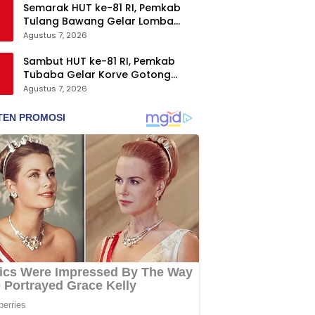
Semarak HUT ke-81 RI, Pemkab
Tulang Bawang Gelar Lomba
Senam Udang Manis
Agustus 7, 2026
Sambut HUT ke-81 RI, Pemkab
Tubaba Gelar Korve Gotong
Royong dan Bersih-Bersih
Agustus 7, 2026
Serentak