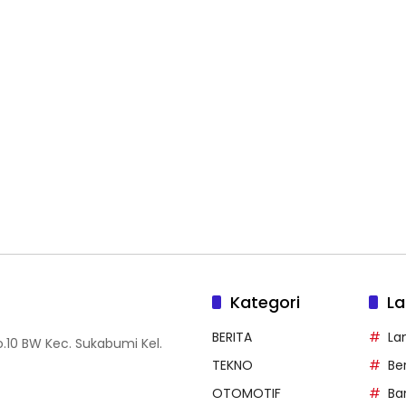
Kategori
La
BERITA
La
.10 BW Kec. Sukabumi Kel.
TEKNO
Be
OTOMOTIF
Ba