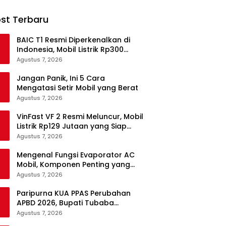
st Terbaru
BAIC T1 Resmi Diperkenalkan di
Indonesia, Mobil Listrik Rp300
Jutaan Siap Ramaikan Pasar EV
Agustus 7, 2026
Jangan Panik, Ini 5 Cara
Mengatasi Setir Mobil yang Berat
Agustus 7, 2026
VinFast VF 2 Resmi Meluncur, Mobil
Listrik Rp129 Jutaan yang Siap
Jadi Alternatif Pengganti Motor
Agustus 7, 2026
Mengenal Fungsi Evaporator AC
Mobil, Komponen Penting yang
Sering Terlupakan
Agustus 7, 2026
Paripurna KUA PPAS Perubahan
APBD 2026, Bupati Tubaba
Targetkan Pendapatan Daerah
Agustus 7, 2026
Rp820,3 Miliar