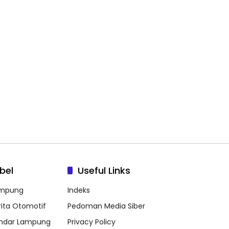
bel
Useful Links
mpung
Indeks
rita Otomotif
Pedoman Media Siber
ndar Lampung
Privacy Policy