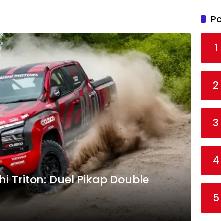
Po
1
2
3
4
hi Triton: Duel Pikap Double
5