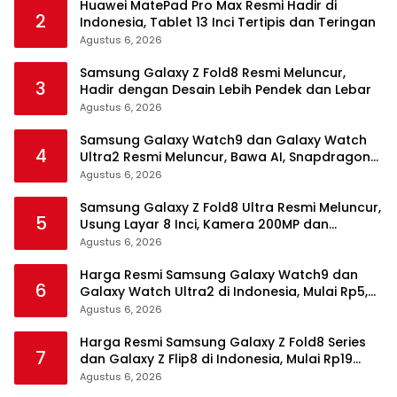
Huawei MatePad Pro Max Resmi Hadir di
2
Indonesia, Tablet 13 Inci Tertipis dan Teringan
Agustus 6, 2026
Samsung Galaxy Z Fold8 Resmi Meluncur,
3
Hadir dengan Desain Lebih Pendek dan Lebar
Agustus 6, 2026
Samsung Galaxy Watch9 dan Galaxy Watch
4
Ultra2 Resmi Meluncur, Bawa AI, Snapdragon
Wear Elite, dan Fitur Kesehatan Baru
Agustus 6, 2026
Samsung Galaxy Z Fold8 Ultra Resmi Meluncur,
5
Usung Layar 8 Inci, Kamera 200MP dan
Snapdragon 8 Elite Gen 5
Agustus 6, 2026
Harga Resmi Samsung Galaxy Watch9 dan
6
Galaxy Watch Ultra2 di Indonesia, Mulai Rp5,9
Jutaan
Agustus 6, 2026
Harga Resmi Samsung Galaxy Z Fold8 Series
7
dan Galaxy Z Flip8 di Indonesia, Mulai Rp19
Jutaan
Agustus 6, 2026