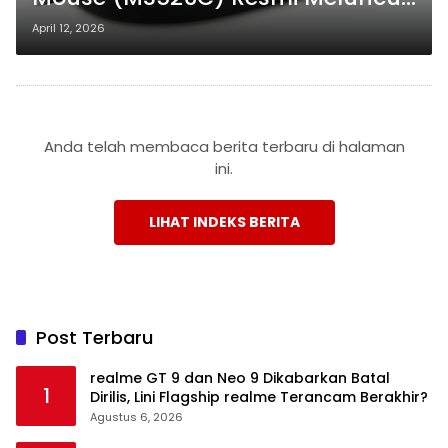
Mouse dengan Login Sidik Jari
April 12, 2026
untuk Produktivitas Lebih Aman
Anda telah membaca berita terbaru di halaman
ini.
LIHAT INDEKS BERITA
Post Terbaru
realme GT 9 dan Neo 9 Dikabarkan Batal
1
Dirilis, Lini Flagship realme Terancam Berakhir?
Agustus 6, 2026