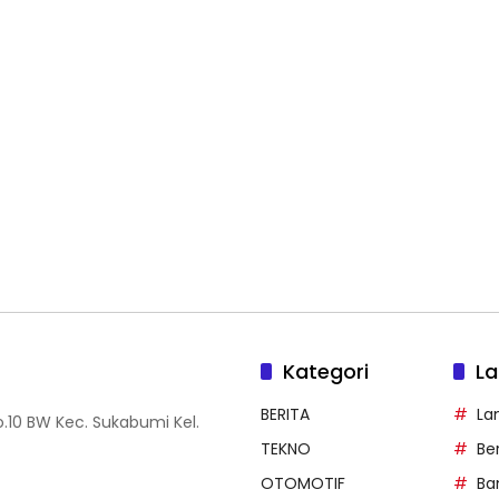
Kategori
La
BERITA
La
.10 BW Kec. Sukabumi Kel.
TEKNO
Be
OTOMOTIF
Ba