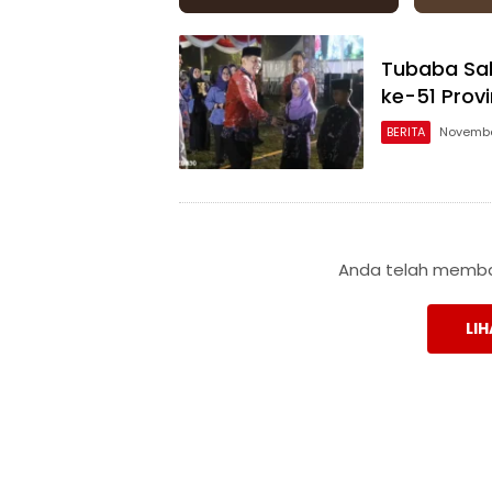
Tubaba Sa
ke-51 Prov
BERITA
Novembe
Anda telah membac
LIH