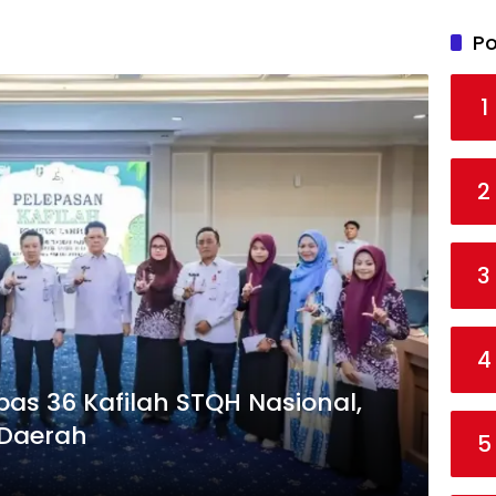
Po
1
2
3
4
s 36 Kafilah STQH Nasional,
 Daerah
5