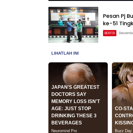
Pesan Pj B
ke-51 Ting
BERITA
Desembe