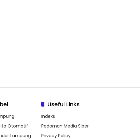
bel
Useful Links
mpung
Indeks
rita Otomotif
Pedoman Media Siber
ndar Lampung
Privacy Policy