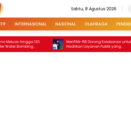
Sabtu, 8 Agustus 2026
TIF
INTERNASIONAL
NASIONAL
OLAHRAGA
PENDID
hingga 120
MenPAN-RB Dorong Kolaborasi untuk
Bombing
Hadirkan Layanan Publik yang
Terintegrasi dan Inklusif