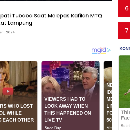
6
upati Tubaba Saat Melepas Kafilah MTQ
kat Lampung
7
r 1, 2024