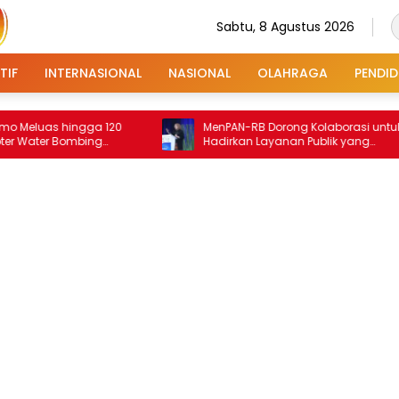
Sabtu, 8 Agustus 2026
TIF
INTERNASIONAL
NASIONAL
OLAHRAGA
PENDID
hingga 120
MenPAN-RB Dorong Kolaborasi untuk
Bombing
Hadirkan Layanan Publik yang
Terintegrasi dan Inklusif