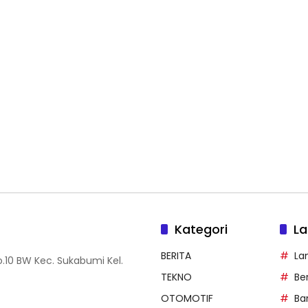
Kategori
La
BERITA
La
.10 BW Kec. Sukabumi Kel.
TEKNO
Be
OTOMOTIF
Ba