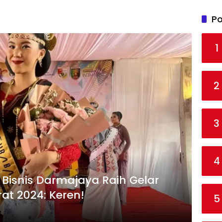
Po
1
2
3
4
Bisnis Darmajaya Raih Gelar
at 2024: Keren!
5