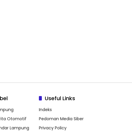
bel
Useful Links
mpung
Indeks
rita Otomotif
Pedoman Media Siber
ndar Lampung
Privacy Policy